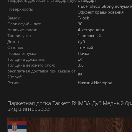
Твердость древесины стандарт-Дуб:
Стандарт
Лак Proteco Strong полумат
Поверхность:
Эффект браширования
Замок:
T-lock
Срок службы лет:
30
Наличие фаски:
4-хсторонняя
Тип рисунка:
1-полосный
Декор:
Дуб
Оттенок:
Темный
Норма отпуска:
Пачка
Толщина доски мм:
14
Толщина верхнего слоя:
3.6
бесплатная доставка при заказе от
да
20т.руб:
Регион:
Нижний Новгород
Паркетная доска Tarkett RUMBA Дуб Медный б
вид в интерьере: