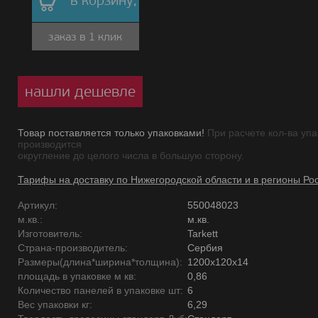
в корзину,
заказ в 1 клик
нашли дешевле
Товар поставляется только упаковками!
При расчете кол-ва упа
производится
округление до целого числа в большую сторону.
Тарифы на доставку по Нижегородской области и в регионы Ро
Артикул:
550048023
м.кв.:
м.кв.
Изготовитель:
Tarkett
Страна-производитель:
Сербия
Размеры(длина*ширина*толщина):
1200х120х14
площадь в упаковке м кв:
0,86
Количество панелей в упаковке шт:
6
Вес упаковки кг:
6,29