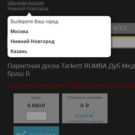
обычная версия
Нижний Новгород
ИНТЕРНЕТ-МАГАЗИН НАПОЛЬНЫХ ПОКРЫТИЙ
Выберите Ваш город
пуста
КАТАЛОГ
Москва
Нижний Новгород
Казань
Каталог
/
Паркетная доска
/
Tarkett
/
RUMBA
Паркетная доска Tarkett RUMBA Дуб Ме
браш R
Вы смотрите товар из города Нижний Новгоро
Цена
Стоимость упаковок
p
p
6 660
0
2
0
уп.
0
м
с учётом 5% на подрезку