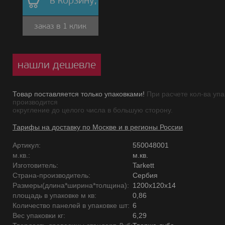
в корзину,
заказ в 1 клик
нашли дешевле
Товар поставляется только упаковками!
При расчете кол-ва упа
производится
округление до целого числа в большую сторону.
Тарифы на доставку по Москве и в регионы России
Артикул:
550048001
м.кв.:
м.кв.
Изготовитель:
Tarkett
Страна-производитель:
Сербия
Размеры(длина*ширина*толщина):
1200х120х14
площадь в упаковке м кв:
0,86
Количество панелей в упаковке шт:
6
Вес упаковки кг:
6,29