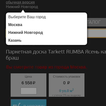
обычная версия
Нижний Новгород
ИНТЕРНЕТ-МАГАЗИН НАПОЛЬНЫХ ПОКРЫТИЙ
Выберите Ваш город
пуста
КАТАЛОГ
Москва
Нижний Новгород
Казань
Каталог
/
Паркетная доска
/
Tarkett
/
RUMBA
Паркетная доска Tarkett RUMBA Ясень к
браш
Вы смотрите товар из города Москва.
Цена
Стоимость упаковок
p
p
6 558
0
2
0
уп.
0
м
с учётом 5% на подрезку