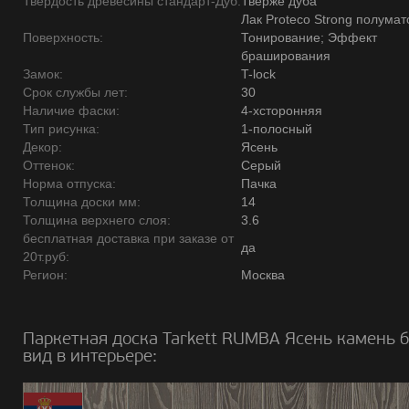
Твердость древесины стандарт-Дуб:
Тверже дуба
Лак Proteco Strong полумат
Поверхность:
Тонирование; Эффект
браширования
Замок:
T-lock
Срок службы лет:
30
Наличие фаски:
4-хсторонняя
Тип рисунка:
1-полосный
Декор:
Ясень
Оттенок:
Серый
Норма отпуска:
Пачка
Толщина доски мм:
14
Толщина верхнего слоя:
3.6
бесплатная доставка при заказе от
да
20т.руб:
Регион:
Москва
Паркетная доска Tarkett RUMBA Ясень камень 
вид в интерьере: