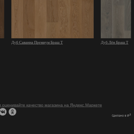
Дуб Саванна Премиум Браш Т
Дуб Лён Браш Т
3
Сделано в IP