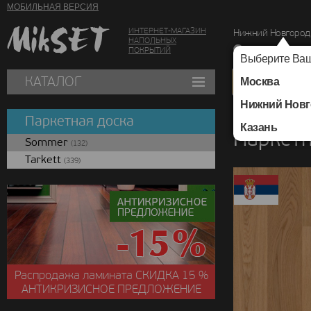
МОБИЛЬНАЯ ВЕРСИЯ
ИНТЕРНЕТ-МАГАЗИН
Нижний Новгород
НАПОЛЬНЫХ
г. Нижний Новг
ПОКРЫТИЙ
Выберите Ваш
КАТАЛОГ
Москва
Нижний Новг
Каталог
/
Паркетная
Паркетная доска
Казань
Паркетн
Sommer
(132)
Tarkett
(339)
Распродажа ламината
СКИДКА
15 %
АНТИКРИЗИСНОЕ ПРЕДЛОЖЕНИЕ