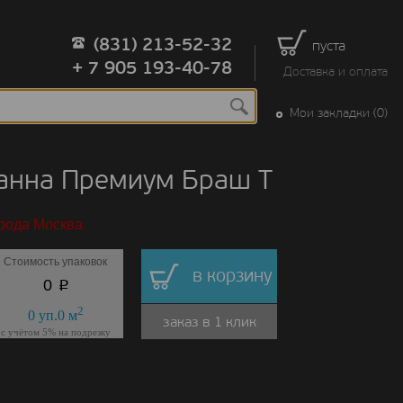
(831) 213-52-32
пуста
+ 7 905 193-40-78
Доставка и оплата
Мои закладки (0)
ванна Премиум Браш Т
рода Москва.
Стоимость упаковок
в корзину
p
0
2
0
уп.
0
м
заказ в 1 клик
с учётом 5% на подрезку