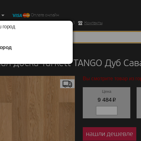
Оплата онлайн
ород, Ул. Республиканская д.43 корпус 3
Контакты
 город
ород
 доска
/
Tarkett
/
TANGO
ая доска Tarkett TANGO Дуб Са
Вы смотрите товар из го
Цена
p
9 484
нашли дешевле