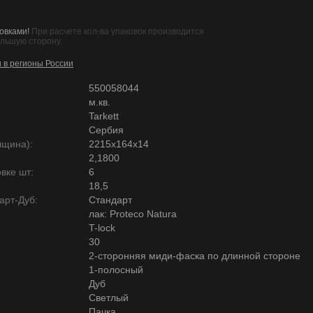
овками!
При расчете кол-ва упаковок производится
ольшую сторону.
и в регионы России
550058044
м.кв.
Tarkett
Сербия
лщина):
2215х164х14
2,1800
вке шт:
6
18,5
арт-Дуб:
Стандарт
лак: Proteco Natura
T-lock
30
2-сторонняя миди-фаска по длинной стороне
1-полосный
Дуб
Светлый
Пачка