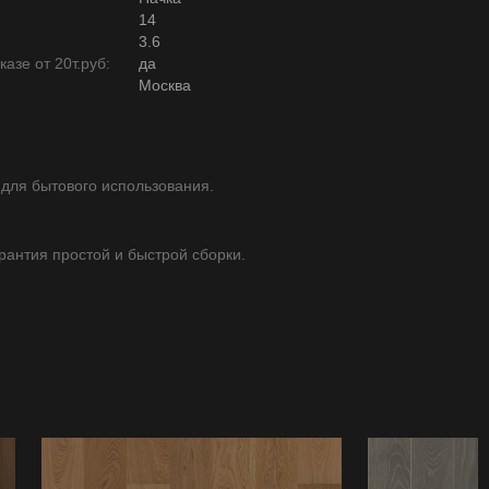
14
3.6
азе от 20т.руб:
да
Москва
 для бытового использования.
арантия простой и быстрой сборки.