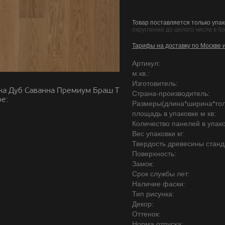
Товар поставляется только упак
округление до целого числа в б
Тарифы на доставку по Москве 
Артикул:
м.кв.:
Изготовитель:
ка Дуб Саванна Премиум Браш Т
Страна-производитель:
е:
Размеры(длина*ширина*то
площадь в упаковке м кв:
Количество панелей в упако
Вес упаковки кг:
Твердость древесины станд
Поверхность:
Замок:
Срок службы лет:
Наличие фаски:
Тип рисунка:
Декор:
Оттенок:
Норма отпуска: