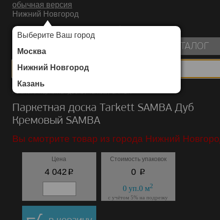
обычная версия
Нижний Новгород
ИНТЕРНЕТ-МАГАЗИН НАПОЛЬНЫХ ПОКРЫТИЙ
Выберите Ваш город
пуста
КАТАЛОГ
Москва
Нижний Новгород
Казань
Каталог
/
Паркетная доска
/
Tarkett
/
SAMBA
Паркетная доска Tarkett SAMBA Дуб
Кремовый SAMBA
Вы смотрите товар из города Нижний Новгоро
Цена
Стоимость упаковок
p
p
4 042
0
2
0
уп.
0
м
с учётом 5% на подрезку