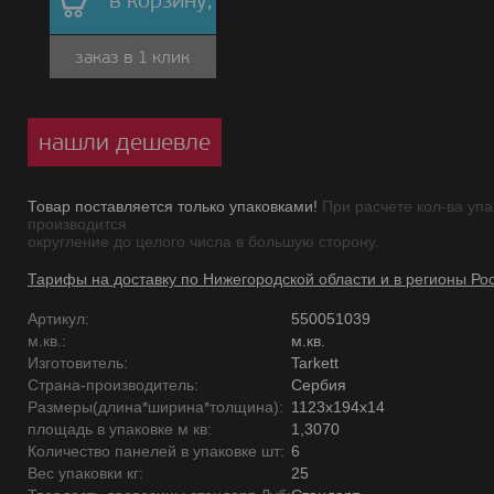
в корзину,
заказ в 1 клик
нашли дешевле
Товар поставляется только упаковками!
При расчете кол-ва упа
производится
округление до целого числа в большую сторону.
Тарифы на доставку по Нижегородской области и в регионы Ро
Артикул:
550051039
м.кв.:
м.кв.
Изготовитель:
Tarkett
Страна-производитель:
Сербия
Размеры(длина*ширина*толщина):
1123х194х14
площадь в упаковке м кв:
1,3070
Количество панелей в упаковке шт:
6
Вес упаковки кг:
25