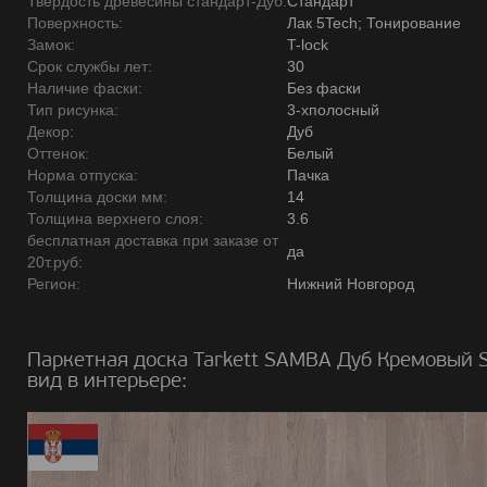
Твердость древесины стандарт-Дуб:
Стандарт
Поверхность:
Лак 5Tech; Тонирование
Замок:
T-lock
Срок службы лет:
30
Наличие фаски:
Без фаски
Тип рисунка:
3-хполосный
Декор:
Дуб
Оттенок:
Белый
Норма отпуска:
Пачка
Толщина доски мм:
14
Толщина верхнего слоя:
3.6
бесплатная доставка при заказе от
да
20т.руб:
Регион:
Нижний Новгород
Паркетная доска Tarkett SAMBA Дуб Кремовый
вид в интерьере: