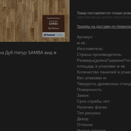
Товар поставляется только упак
округление до целого числа в б
Тарифы на доставку по Нижегор
Артикул:
м.кв.:
Изготовитель:
ка Дуб Натур SAMBA вид в
Страна-производитель:
Размеры(длина*ширина*то
площадь в упаковке м кв:
Количество панелей в упако
Вес упаковки кг:
Твердость древесины станд
Поверхность:
Замок:
Срок службы лет:
Наличие фаски:
Тип рисунка:
Декор:
Оттенок:
Норма отпуска: