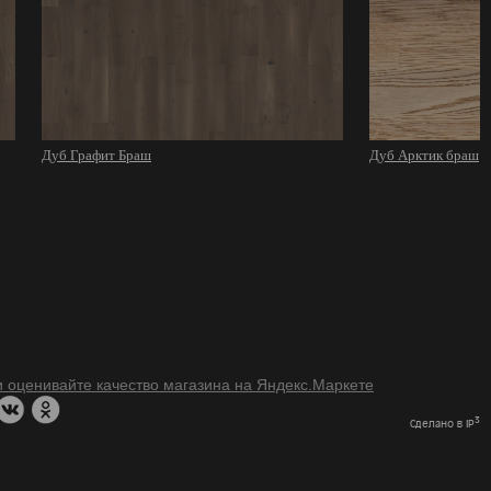
Дуб Графит Браш
Дуб Арктик браш
3
Сделано в IP