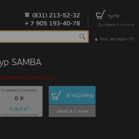
(831) 213-52-32
пуста
+ 7 905 193-40-78
Доставка и оплата
Мои закладки (0)
тур SAMBA
орода Нижний Новгород.
Стоимость упаковок
в корзину
p
0
2
0
уп.
0
м
заказ в 1 клик
с учётом 5% на подрезку