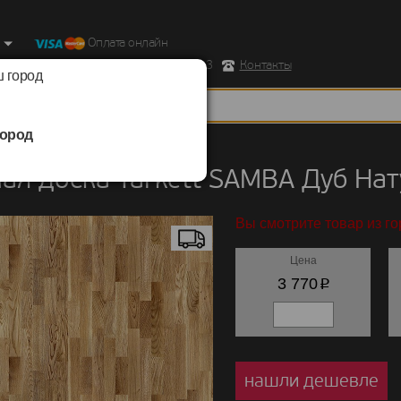
Оплата онлайн
ород, Ул. Республиканская д.43 корпус 3
Контакты
 город
ород
 доска
/
Tarkett
/
SAMBA
ая доска Tarkett SAMBA Дуб На
Вы смотрите товар из г
Цена
p
3 770
нашли дешевле