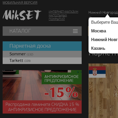
МОБИЛЬНАЯ ВЕРСИЯ
ИНТЕРНЕТ-МАГАЗИН
Нижний Новгород
НАПОЛЬНЫХ
г. Нижний Новг
ПОКРЫТИЙ
Выберите Ваш
КАТАЛОГ
Москва
Нижний Новг
Каталог
/
Паркетная
Паркетная доска
Казань
Паркетн
Sommer
(132)
Tarkett
(339)
Распродажа ламината
СКИДКА
15 %
АНТИКРИЗИСНОЕ ПРЕДЛОЖЕНИЕ