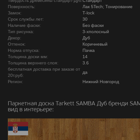
Твердость древесины стандарт-Дуб:
Стандарт
Поверхность:
Лак 5Tech; Тонирование
Замок:
T-lock
Срок службы лет:
30
Наличие фаски:
Без фаски
Тип рисунка:
3-хполосный
Декор:
Дуб
Оттенок:
Коричневый
Норма отпуска:
Пачка
Толщина доски мм:
14
Толщина верхнего слоя:
3.6
бесплатная доставка при заказе от
да
20т.руб:
Регион:
Нижний Новгород
Паркетная доска Tarkett SAMBA Дуб бренди SA
вид в интерьере: