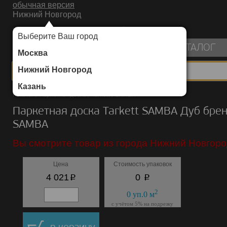
обычная версия
Нижний Новгород
ИНТЕРНЕТ-МАГАЗИН НАПОЛЬНЫХ ПОКРЫТИЙ
Выберите Ваш город
пуста
КАТАЛОГ
Москва
Нижний Новгород
Казань
Каталог
/
Паркетная доска
/
Tarkett
/
SAMBA
Паркетная доска Tarkett SAMBA Дуб бре
SAMBA
Вы смотрите товар из города Нижний Новгоро
Цена
Стоимость упаковок
p
p
4 021
0
2
0
уп.
0
м
с учётом 5% на подрезку