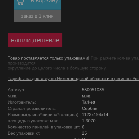
в корзину,
заказ в 1 клик
нашли дешевле
Товар поставляется только упаковками!
При расчете кол-ва упа
производится
округление до целого числа в большую сторону.
Тарифы на доставку по Нижегородской области и в регионы Ро
Артикул:
550051035
м.кв.:
м.кв.
Изготовитель:
Tarkett
Страна-производитель:
Сербия
Размеры(длина*ширина*толщина):
1123х194х14
площадь в упаковке м кв:
1,3070
Количество панелей в упаковке шт:
6
Вес упаковки кг:
25