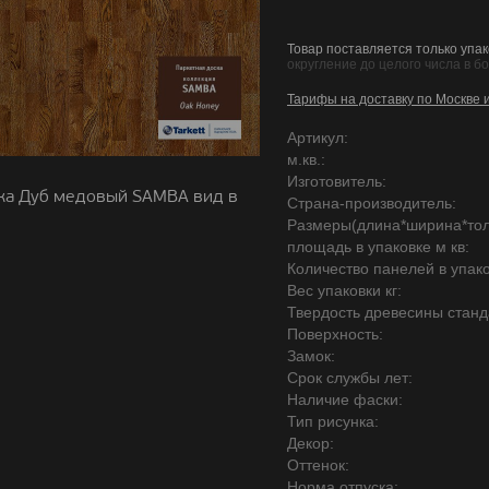
Товар поставляется только упак
округление до целого числа в б
Тарифы на доставку по Москве 
Артикул:
м.кв.:
Изготовитель:
ка Дуб медовый SAMBA вид в
Страна-производитель:
Размеры(длина*ширина*то
площадь в упаковке м кв:
Количество панелей в упако
Вес упаковки кг:
Твердость древесины станд
Поверхность:
Замок:
Срок службы лет:
Наличие фаски:
Тип рисунка:
Декор:
Оттенок:
Норма отпуска: