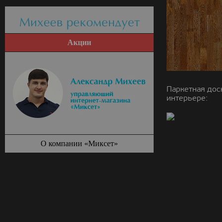
Михеев рекомендует
Акции
Паркетная дос
интерьере:
О компании «Миксет»