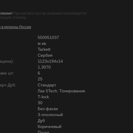
овками!
При расчете кол-ва упаковок производится
ольшую сторону.
и в регионы России
550051037
м.кв.
Tarkett
Сербия
лщина):
1123х194х14
1,3070
вке шт:
6
25
арт-Дуб:
Стандарт
Лак 5Tech; Тонирование
T-lock
30
Без фаски
3-хполосный
Дуб
Коричневый
Пачка