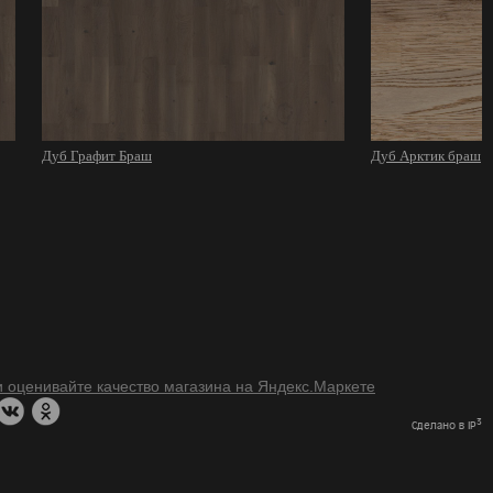
Дуб Графит Браш
Дуб Арктик браш
3
Сделано в IP