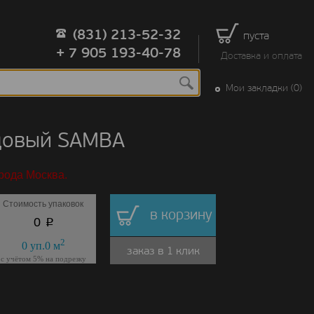
(831) 213-52-32
пуста
+ 7 905 193-40-78
Доставка и оплата
Мои закладки (0)
едовый SAMBA
рода Москва.
Стоимость упаковок
в корзину
p
0
2
0
уп.
0
м
заказ в 1 клик
с учётом 5% на подрезку