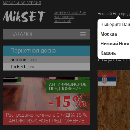
МОБИЛЬНАЯ ВЕРСИЯ
ИНТЕРНЕТ-МАГАЗИН
Нижний Новгород
НАПОЛЬНЫХ
г. Нижний Новг
ПОКРЫТИЙ
Выберите Ваш
КАТАЛОГ
Москва
Нижний Новг
Каталог
/
Паркетная
Паркетная доска
Казань
Паркетн
Sommer
(132)
Tarkett
(339)
Распродажа ламината
СКИДКА
15 %
АНТИКРИЗИСНОЕ ПРЕДЛОЖЕНИЕ