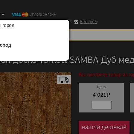
Оплата онлайн
ород, Ул. Республиканская д.43 корпус 3
Контакты
 город
ород
 доска
/
Tarkett
/
SAMBA
ая доска Tarkett SAMBA Дуб м
Вы смотрите товар из го
Цена
p
4 021
нашли дешевле