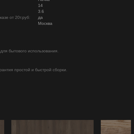
14
3.6
азе от 20т.руб:
да
Москва
 для бытового использования.
арантия простой и быстрой сборки.