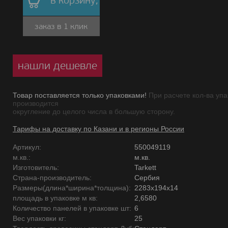
в корзину,
заказ в 1 клик
нашли дешевле
Товар поставляется только упаковками!
При расчете кол-ва упа
производится
округление до целого числа в большую сторону.
Тарифы на доставку по Казани и в регионы России
Артикул:
550049119
м.кв.:
м.кв.
Изготовитель:
Tarkett
Страна-производитель:
Сербия
Размеры(длина*ширина*толщина):
2283x194x14
площадь в упаковке м кв:
2,6580
Количество панелей в упаковке шт:
6
Вес упаковки кг:
25