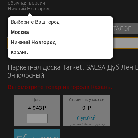
обычная версия
Нижний Новгород
ИНТЕРНЕТ-МАГАЗИН НАПОЛЬНЫХ ПОКРЫТИЙ
Выберите Ваш город
пуста
КАТАЛОГ
Москва
Нижний Новгород
Казань
Каталог
/
Паркетная доска
/
Tarkett
/
SALSA
Паркетная доска Tarkett SALSA Дуб Лён
3-полосный
Вы смотрите товар из города Казань.
Цена
Стоимость упаковок
p
p
4 943
0
2
0
уп.
0
м
с учётом 5% на подрезку