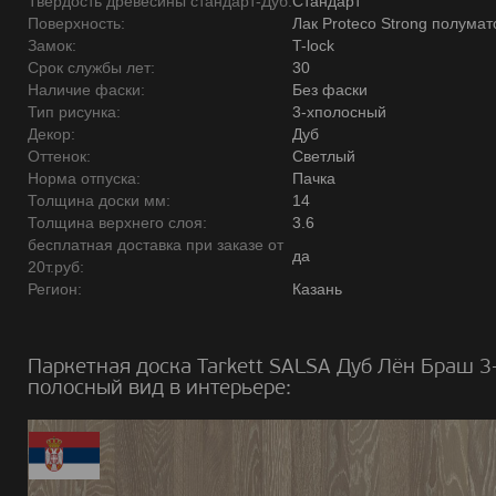
Твердость древесины стандарт-Дуб:
Стандарт
Поверхность:
Лак Proteco Strong полума
Замок:
T-lock
Срок службы лет:
30
Наличие фаски:
Без фаски
Тип рисунка:
3-хполосный
Декор:
Дуб
Оттенок:
Светлый
Норма отпуска:
Пачка
Толщина доски мм:
14
Толщина верхнего слоя:
3.6
бесплатная доставка при заказе от
да
20т.руб:
Регион:
Казань
Паркетная доска Tarkett SALSA Дуб Лён Браш 3
полосный вид в интерьере: