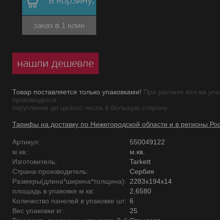
в корзину,
заказ в 1 клик
нашли дешевле
Товар поставляется только упаковками!
При расчете кол-ва упа
производится
округление до целого числа в большую сторону.
Тарифы на доставку по Нижегородской области и в регионы Ро
Артикул:
550049122
м.кв.:
м.кв.
Изготовитель:
Tarkett
Страна-производитель:
Сербия
Размеры(длина*ширина*толщина):
2283x194x14
площадь в упаковке м кв:
2,6580
Количество панелей в упаковке шт:
6
Вес упаковки кг:
25