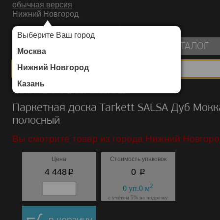
обычная версия
Нижний Новгород
ИНТЕРНЕТ-МАГАЗИН НАПОЛЬНЫХ ПОКРЫТИЙ
Выберите Ваш город
пуста
КАТАЛОГ
Москва
Нижний Новгород
Казань
Каталог
/
Паркетная доска
/
Tarkett
/
SALSA
Паркетная доска Tarkett SALSA Дуб Мокк
полосный
Вы смотрите товар из города Нижний Новгоро
Цена
Стоимость упаковок
p
p
4 448
0
2
0
уп.
0
м
с учётом 5% на подрезку