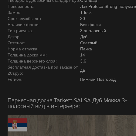
Твердость древесины стандарт-Дуб:
Стандарт
Поверхность:
Лак Proteco Strong полума
Замок:
T-lock
Срок службы лет:
30
Наличие фаски:
Без фаски
Тип рисунка:
3-хполосный
Декор:
Дуб
Оттенок:
Светлый
Норма отпуска:
Пачка
Толщина доски мм:
14
Толщина верхнего слоя:
3.6
бесплатная доставка при заказе от
да
20т.руб:
Регион:
Нижний Новгород
Паркетная доска Tarkett SALSA Дуб Мокка 3-
полосный вид в интерьере: