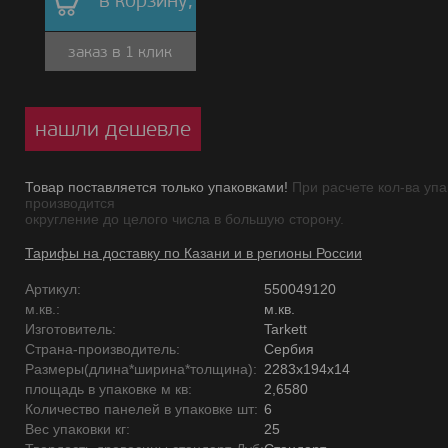
в корзину,
заказ в 1 клик
нашли дешевле
Товар поставляется только упаковками!
При расчете кол-ва упа
производится
округление до целого числа в большую сторону.
Тарифы на доставку по Казани и в регионы России
Артикул:
550049120
м.кв.:
м.кв.
Изготовитель:
Tarkett
Страна-производитель:
Сербия
Размеры(длина*ширина*толщина):
2283x194x14
площадь в упаковке м кв:
2,6580
Количество панелей в упаковке шт:
6
Вес упаковки кг:
25