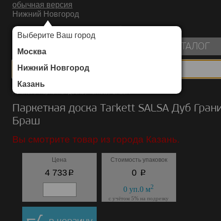
обычная версия
Нижний Новгород
ИНТЕРНЕТ-МАГАЗИН НАПОЛЬНЫХ ПОКРЫТИЙ
Выберите Ваш город
пуста
КАТАЛОГ
Москва
Нижний Новгород
Казань
Каталог
/
Паркетная доска
/
Tarkett
/
SALSA
Паркетная доска Tarkett SALSA Дуб Гран
Браш
Вы смотрите товар из города Казань.
Цена
Стоимость упаковок
p
p
4 733
0
2
0
уп.
0
м
с учётом 5% на подрезку