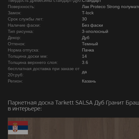
Твердость древесины стандарт-Дуб:
Стандарт
Поверхность:
Лак Proteco Strong полума
Замок:
T-lock
Срок службы лет:
30
Наличие фаски:
Без фаски
Тип рисунка:
3-хполосный
Декор:
Дуб
Оттенок:
Темный
Норма отпуска:
Пачка
Толщина доски мм:
14
Толщина верхнего слоя:
3.6
бесплатная доставка при заказе от
да
20т.руб:
Регион:
Казань
Паркетная доска Tarkett SALSA Дуб Гранит Бра
в интерьере: