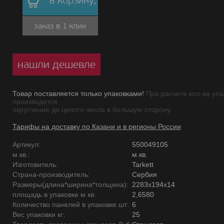
в корзину,
заказ в 1 клик
нашли дешевле
Товар поставляется только упаковками!
При расчете кол-ва упа
производится
округление до целого числа в большую сторону.
Тарифы на доставку по Казани и в регионы России
Артикул:
550049105
м.кв.:
м.кв.
Изготовитель:
Tarkett
Страна-производитель:
Сербия
Размеры(длина*ширина*толщина):
2283x194x14
площадь в упаковке м кв:
2,6580
Количество панелей в упаковке шт:
6
Вес упаковки кг:
25