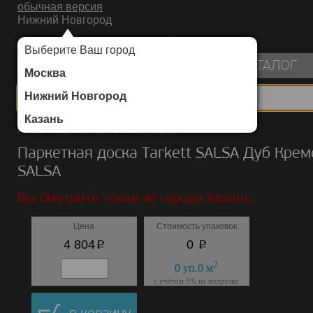
обычная версия
Нижний Новгород
ИНТЕРНЕТ-МАГАЗИН НАПОЛЬНЫХ ПОКРЫТИЙ
Выберите Ваш город
пуста
КАТАЛОГ
Москва
Нижний Новгород
Казань
Каталог
/
Паркетная доска
/
Tarkett
/
SALSA
Паркетная доска Tarkett SALSA Дуб Кре
SALSA
Вы смотрите товар из города Казань.
Цена
Стоимость упаковок
p
p
4 804
0
2
0
уп.
0
м
с учётом 5% на подрезку