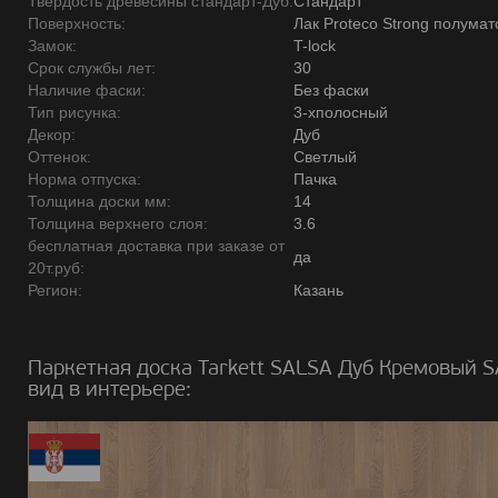
Твердость древесины стандарт-Дуб:
Стандарт
Поверхность:
Лак Proteco Strong полума
Замок:
T-lock
Срок службы лет:
30
Наличие фаски:
Без фаски
Тип рисунка:
3-хполосный
Декор:
Дуб
Оттенок:
Светлый
Норма отпуска:
Пачка
Толщина доски мм:
14
Толщина верхнего слоя:
3.6
бесплатная доставка при заказе от
да
20т.руб:
Регион:
Казань
Паркетная доска Tarkett SALSA Дуб Кремовый 
вид в интерьере: