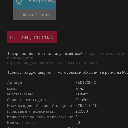
в корзину,
заказ в 1 клик
нашли дешевле
Товар поставляется только упаковками!
При расчете кол-ва упа
производится
округление до целого числа в большую сторону.
Тарифы на доставку по Нижегородской области и в регионы Ро
Артикул:
550170003
м.кв.:
м.кв.
Изготовитель:
Tarkett
Страна-производитель:
Сербия
Размеры(длина*ширина*толщина):
2283*194*14
площадь в упаковке м кв:
2,6580
Количество панелей в упаковке шт:
6
Вес упаковки кг:
20