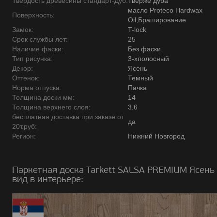
Твердость древесины стандарт-Дуб:
Тверже дуба
масло Proteco Hardwax
Поверхность:
Oil,Браширование
Замок:
T-lock
Срок службы лет:
25
Наличие фаски:
Без фаски
Тип рисунка:
3-хполосный
Декор:
Ясень
Оттенок:
Темный
Норма отпуска:
Пачка
Толщина доски мм:
14
Толщина верхнего слоя:
3.6
бесплатная доставка при заказе от
да
20т.руб:
Регион:
Нижний Новгород
Паркетная доска Tarkett SALSA PREMIUM Ясень
вид в интерьере: