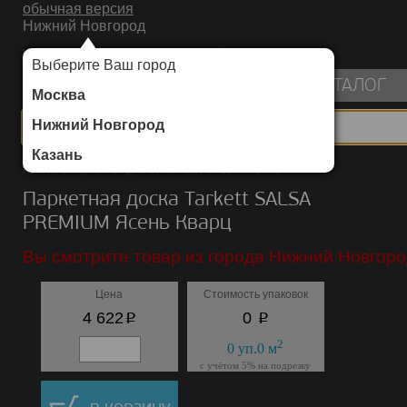
обычная версия
Нижний Новгород
ИНТЕРНЕТ-МАГАЗИН НАПОЛЬНЫХ ПОКРЫТИЙ
Выберите Ваш город
пуста
КАТАЛОГ
Москва
Нижний Новгород
Казань
Каталог
/
Паркетная доска
/
Tarkett
/
SALSA PREMIUM
Паркетная доска Tarkett SALSA
PREMIUM Ясень Кварц
Вы смотрите товар из города Нижний Новгоро
Цена
Стоимость упаковок
p
p
4 622
0
2
0
уп.
0
м
с учётом 5% на подрезку