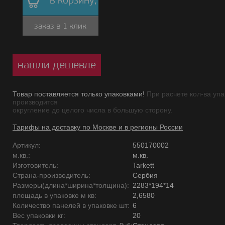
в корзину,
заказ в 1 клик
нашли дешевле
Товар поставляется только упаковками!
При расчете кол-ва упа
производится
округление до целого числа в большую сторону.
Тарифы на доставку по Москве и в регионы России
Артикул:
550170002
м.кв.:
м.кв.
Изготовитель:
Tarkett
Страна-производитель:
Сербия
Размеры(длина*ширина*толщина):
2283*194*14
площадь в упаковке м кв:
2,6580
Количество панелей в упаковке шт:
6
Вес упаковки кг:
20