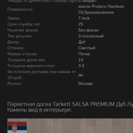
Твердость древесины стандарт-Дуб:
Стандарт
масло Proteco Hardwax
Поверхность:
Oil,Браширование
Замок:
T-lock
Срок службы лет:
25
Наличие фаски:
Без фаски
Тип рисунка:
3-хполосный
Декор:
Дуб
Оттенок:
Светлый
Норма отпуска:
Пачка
Толщина доски мм:
14
Толщина верхнего слоя:
3.6
бесплатная доставка при заказе от
да
20т.руб:
Регион:
Москва
Паркетная доска Tarkett SALSA PREMIUM Дуб Л
Камень вид в интерьере: