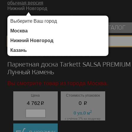
обычная версия
Нижний Новгород
ИНТЕРНЕТ-МАГАЗИН НАПОЛЬНЫХ ПОКРЫТИЙ
Выберите Ваш город
пуста
КАТАЛОГ
Москва
Нижний Новгород
Казань
Каталог
/
Паркетная доска
/
Tarkett
/
SALSA PREMIUM
Паркетная доска Tarkett SALSA PREMIUM
Лунный Камень
Вы смотрите товар из города Москва.
Цена
Стоимость упаковок
p
p
4 762
0
2
0
уп.
0
м
с учётом 5% на подрезку