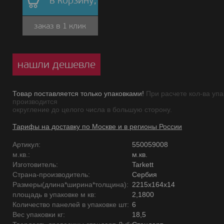
в корзину,
заказ в 1 клик
нашли дешевле
Товар поставляется только упаковками!
При расчете кол-ва упа
производится
округление до целого числа в большую сторону.
Тарифы на доставку по Москве и в регионы России
Артикул:
550059008
м.кв.:
м.кв.
Изготовитель:
Tarkett
Страна-производитель:
Сербия
Размеры(длина*ширина*толщина):
2215х164х14
площадь в упаковке м кв:
2,1800
Количество панелей в упаковке шт:
6
Вес упаковки кг:
18,5