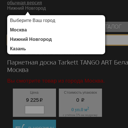
обычная версия
Нижний Новгород
ИНТЕРНЕТ-МАГАЗИН НАПОЛЬНЫХ ПОКРЫТИЙ
Выберите Ваш город
пуста
КАТАЛОГ
Москва
Нижний Новгород
Казань
Каталог
/
Паркетная доска
/
Tarkett
/
TANGO ART
Паркетная доска Tarkett TANGO ART Бел
Москва
Вы смотрите товар из города Москва.
Цена
Стоимость упаковок
p
p
9 225
0
2
0
уп.
0
м
с учётом 5% на подрезку