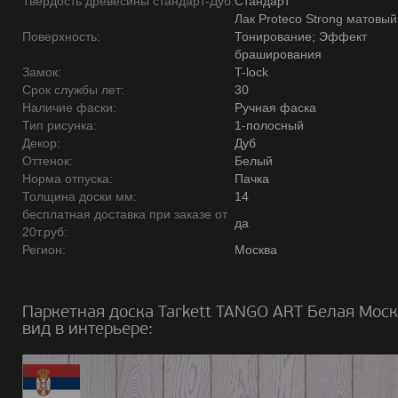
Твердость древесины стандарт-Дуб:
Стандарт
Лак Proteco Strong матовый
Поверхность:
Тонирование; Эффект
браширования
Замок:
T-lock
Срок службы лет:
30
Наличие фаски:
Ручная фаска
Тип рисунка:
1-полосный
Декор:
Дуб
Оттенок:
Белый
Норма отпуска:
Пачка
Толщина доски мм:
14
бесплатная доставка при заказе от
да
20т.руб:
Регион:
Москва
Паркетная доска Tarkett TANGO ART Белая Мос
вид в интерьере: