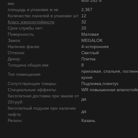
605*282*8
мм:
площадь в упаковке м кв:
2,367
Количество панелей в упаковке шт:
12
Класс износостойкости
:
32
Срок службы лет:
20
Поверхность:
Матовая
Замок:
MEGALOK
Наличие фаски:
4-хсторонняя
Оттенок:
Светлый
Декор:
Плитка
Толщина общая,мм:
8
прихожая, спальня, гостинн
Тип помещения:
кухня
Сопутствующие товары:
Подложка,плинтус
Специальные эффекты:
WR повышенная влагостойк
бесплатная доставка при заказе от
да
20т.руб:
бесплатный подъем при наличии
да
лифта:
Регион:
Казань