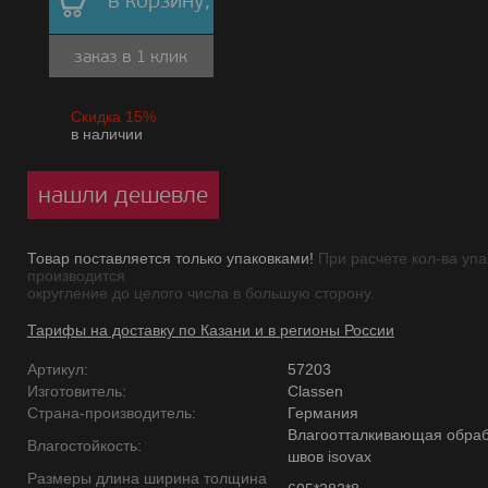
в корзину,
заказ в 1 клик
Скидка 15%
в наличии
нашли дешевле
Товар поставляется только упаковками!
При расчете кол-ва упа
производится
округление до целого числа в большую сторону.
Тарифы на доставку по Казани и в регионы России
Артикул:
57203
Изготовитель:
Classen
Страна-производитель:
Германия
Влагоотталкивающая обраб
Влагостойкость:
швов isovax
Размеры длина ширина толщина