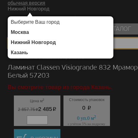
обычная версия
Нижний Новгород
ИНТЕРНЕТ-МАГАЗИН НАПОЛЬНЫХ ПОКРЫТИЙ
Выберите Ваш город
пуста
КАТАЛОГ
Москва
Нижний Новгород
Казань
Каталог
/
Ламинат
/
Classen
/
Visiogrande 832
Ламинат Classen Visiogrande 832 Мрамор
Белый 57203
Вы смотрите товар из города Казань.
Стоимость упаковок
2
Цена м
p
0
p
2 485
p
2 857.75
2
0
уп.
0
м
с учётом 5% на подрезку