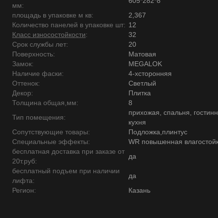
605*282*8
мм:
площадь в упаковке м кв:
2,367
Количество панелей в упаковке шт:
12
Класс износостойкости
:
32
Срок службы лет:
20
Поверхность:
Матовая
Замок:
MEGALOK
Наличие фаски:
4-хсторонняя
Оттенок:
Светлый
Декор:
Плитка
Толщина общая,мм:
8
прихожая, спальня, гостинн
Тип помещения:
кухня
Сопутствующие товары:
Подложка,плинтус
Специальные эффекты:
WR повышенная влагостойк
бесплатная доставка при заказе от
да
20т.руб:
бесплатный подъем при наличии
да
лифта:
Регион:
Казань