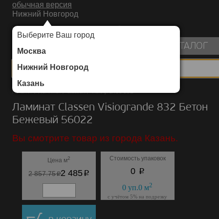
обычная версия
Нижний Новгород
ИНТЕРНЕТ-МАГАЗИН НАПОЛЬНЫХ ПОКРЫТИЙ
Выберите Ваш город
пуста
КАТАЛОГ
Москва
Нижний Новгород
Казань
Каталог
/
Ламинат
/
Classen
/
Visiogrande 832
Ламинат Classen Visiogrande 832 Бетон
Бежевый 56022
Вы смотрите товар из города Казань.
Стоимость упаковок
2
Цена м
p
0
p
2 485
p
2 857.75
2
0
уп.
0
м
с учётом 5% на подрезку