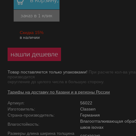
в корзину,
заказ в 1 клик
Скидка 15%
в наличии
нашли дешевле
Товар поставляется только упаковками!
При расчете кол-ва упа
производится
округление до целого числа в большую сторону.
Тарифы на доставку по Казани и в регионы России
Артикул:
56022
Изготовитель:
Classen
Страна-производитель:
Германия
Влагоотталкивающая обраб
Влагостойкость:
швов isovax
Размеры длина ширина толщина