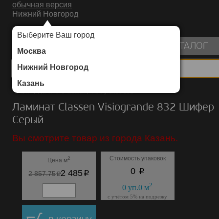
обычная версия
Нижний Новгород
ИНТЕРНЕТ-МАГАЗИН НАПОЛЬНЫХ ПОКРЫТИЙ
Выберите Ваш город
пуста
КАТАЛОГ
Москва
Нижний Новгород
Казань
Каталог
/
Ламинат
/
Classen
/
Visiogrande 832
Ламинат Classen Visiogrande 832 Шифер
Cерый
Вы смотрите товар из города Казань.
Стоимость упаковок
2
Цена м
p
0
p
2 485
p
2 857.75
2
0
уп.
0
м
с учётом 5% на подрезку