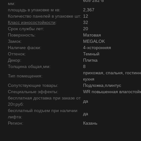
605*282*8
мм:
площадь в упаковке м кв:
2,367
Количество панелей в упаковке шт:
12
Класс износостойкости
:
32
Срок службы лет:
20
Поверхность:
Матовая
Замок:
MEGALOK
Наличие фаски:
4-хсторонняя
Оттенок:
Темный
Декор:
Плитка
Толщина общая,мм:
8
прихожая, спальня, гостинн
Тип помещения:
кухня
Сопутствующие товары:
Подложка,плинтус
Специальные эффекты:
WR повышенная влагостойк
бесплатная доставка при заказе от
да
20т.руб:
бесплатный подъем при наличии
да
лифта:
Регион:
Казань