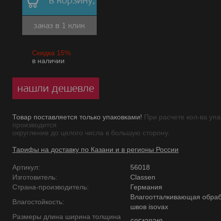
в корзину,
заказ в 1 клик
Скидка 15%
в наличии
нашли дешевле
Товар поставляется только упаковками!
При расчете кол-ва упа
производится
округление до целого числа в большую сторону.
Тарифы на доставку по Казани и в регионы России
Артикул:
56018
Изготовитель:
Classen
Страна-производитель:
Германия
Влагоотталкивающая обраб
Влагостойкость:
швов isovax
Размеры длина ширина толщина