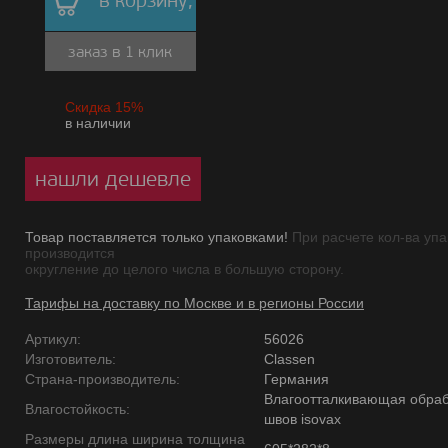
в корзину,
заказ в 1 клик
Скидка 15%
в наличии
нашли дешевле
Товар поставляется только упаковками!
При расчете кол-ва упа
производится
округление до целого числа в большую сторону.
Тарифы на доставку по Москве и в регионы России
Артикул:
56026
Изготовитель:
Classen
Страна-производитель:
Германия
Влагоотталкивающая обраб
Влагостойкость:
швов isovax
Размеры длина ширина толщина