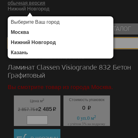
обычная версия
Нижний Новгород
ИНТЕРНЕТ-МАГАЗИН НАПОЛЬНЫХ ПОКРЫТИЙ
Выберите Ваш город
пуста
КАТАЛОГ
Москва
Нижний Новгород
Казань
Каталог
/
Ламинат
/
Classen
/
Visiogrande 832
Ламинат Classen Visiogrande 832 Бетон
Графитовый
Вы смотрите товар из города Москва.
Стоимость упаковок
2
Цена м
p
0
p
2 485
p
2 857.75
2
0
уп.
0
м
с учётом 5% на подрезку