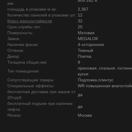
605*282*8
мм:
площадь в упаковке м кв:
2,367
Количество панелей в упаковке шт:
12
Класс износостойкости
:
32
Срок службы лет:
20
Поверхность:
Матовая
Замок:
MEGALOK
Наличие фаски:
4-хсторонняя
Оттенок:
Темный
Декор:
Плитка
Толщина общая,мм:
8
прихожая, спальня, гостинн
Тип помещения:
кухня
Сопутствующие товары:
Подложка,плинтус
Специальные эффекты:
WR повышенная влагостойк
бесплатная доставка при заказе от
да
20т.руб:
бесплатный подъем при наличии
да
лифта:
Регион:
Москва