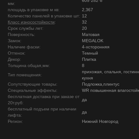
605*282*8
мм:
площадь в упаковке м кв:
2,367
Количество панелей в упаковке шт:
12
Класс износостойкости
:
32
Срок службы лет:
20
Поверхность:
Матовая
Замок:
MEGALOK
Наличие фаски:
4-хсторонняя
Оттенок:
Темный
Декор:
Плитка
Толщина общая,мм:
8
прихожая, спальня, гостинн
Тип помещения:
кухня
Сопутствующие товары:
Подложка,плинтус
Специальные эффекты:
WR повышенная влагостойк
бесплатная доставка при заказе от
да
20т.руб:
бесплатный подъем при наличии
да
лифта:
Регион:
Нижний Новгород