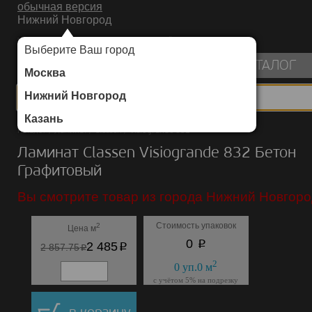
обычная версия
Нижний Новгород
ИНТЕРНЕТ-МАГАЗИН НАПОЛЬНЫХ ПОКРЫТИЙ
Выберите Ваш город
пуста
КАТАЛОГ
Москва
Нижний Новгород
Казань
Каталог
/
Ламинат
/
Classen
/
Visiogrande 832
Ламинат Classen Visiogrande 832 Бетон
Графитовый
Вы смотрите товар из города Нижний Новгоро
Стоимость упаковок
2
Цена м
p
0
p
2 485
p
2 857.75
2
0
уп.
0
м
с учётом 5% на подрезку