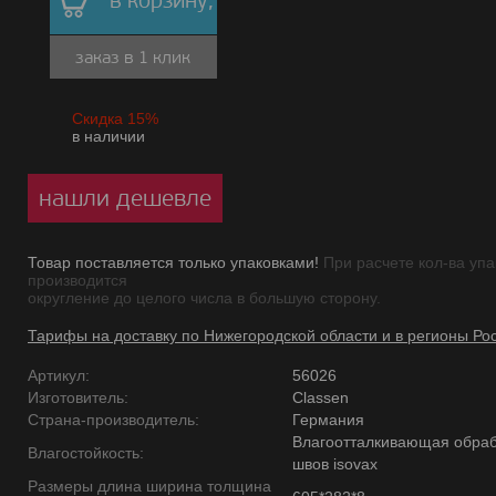
в корзину,
заказ в 1 клик
Скидка 15%
в наличии
нашли дешевле
Товар поставляется только упаковками!
При расчете кол-ва упа
производится
округление до целого числа в большую сторону.
Тарифы на доставку по Нижегородской области и в регионы Ро
Артикул:
56026
Изготовитель:
Classen
Страна-производитель:
Германия
Влагоотталкивающая обраб
Влагостойкость:
швов isovax
Размеры длина ширина толщина