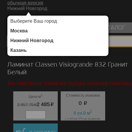
обычная версия
Нижний Новгород
ИНТЕРНЕТ-МАГАЗИН НАПОЛЬНЫХ ПОКРЫТИЙ
Выберите Ваш город
пуста
КАТАЛОГ
Москва
Нижний Новгород
Казань
Каталог
/
Ламинат
/
Classen
/
Visiogrande 832
Ламинат Classen Visiogrande 832 Гранит
Белый
Вы смотрите товар из города Нижний Новгоро
Стоимость упаковок
2
Цена м
p
0
p
2 485
p
2 857.75
2
0
уп.
0
м
с учётом 5% на подрезку