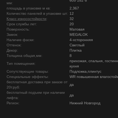
605*282*8
мм:
площадь в упаковке м кв:
2,367
Количество панелей в упаковке шт:
12
Класс износостойкости
:
32
Срок службы лет:
20
Поверхность:
Матовая
Замок:
MEGALOK
Наличие фаски:
4-хсторонняя
Оттенок:
Светлый
Декор:
Плитка
Толщина общая,мм:
8
прихожая, спальня, гостинн
Тип помещения:
кухня
Сопутствующие товары:
Подложка,плинтус
Специальные эффекты:
WR повышенная влагостойк
бесплатная доставка при заказе от
да
20т.руб:
бесплатный подъем при наличии
да
лифта:
Регион:
Нижний Новгород