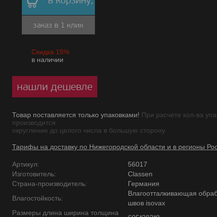
в корзину,
заказ в 1 клик
Скидка 15%
в наличии
нашли дешевле
Товар поставляется только упаковками!
При расчете кол-ва упа
производится
округление до целого числа в большую сторону.
Тарифы на доставку по Нижегородской области и в регионы Ро
Артикул:
56017
Изготовитель:
Classen
Страна-производитель:
Германия
Влагоотталкивающая обраб
Влагостойкость:
швов isovax
Размеры длина ширина толщина