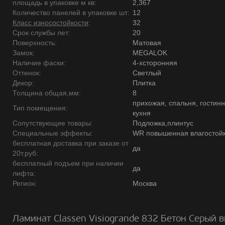
площадь в упаковке м кв:
2,367
Количество панелей в упаковке шт:
12
Класс износостойкости
:
32
Срок службы лет:
20
Поверхность:
Матовая
Замок:
MEGALOK
Наличие фаски:
4-хсторонняя
Оттенок:
Светлый
Декор:
Плитка
Толщина общая,мм:
8
прихожая, спальня, гостинн
Тип помещения:
кухня
Сопутствующие товары:
Подложка,плинтус
Специальные эффекты:
WR повышенная влагостойк
бесплатная доставка при заказе от
да
20т.руб:
бесплатный подъем при наличии
да
лифта:
Регион:
Москва
Ламинат Classen Visiogrande 832 Бетон Серый в