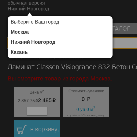
обычная версия
Нижний Новгород
ИНТЕРНЕТ-МАГАЗИН НАПОЛЬНЫХ ПОКРЫТИЙ
Выберите Ваш город
пуста
КАТАЛОГ
Москва
Нижний Новгород
Казань
Каталог
/
Ламинат
/
Classen
/
Visiogrande 832
Ламинат Classen Visiogrande 832 Бетон 
Вы смотрите товар из города Москва.
Стоимость упаковок
2
Цена м
p
0
p
2 485
p
2 857.75
2
0
уп.
0
м
с учётом 5% на подрезку
в корзину,