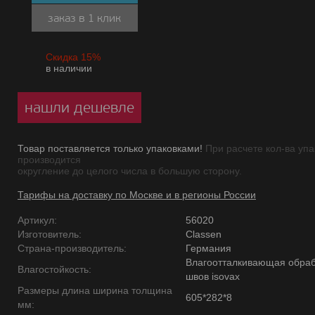
заказ в 1 клик
Скидка 15%
в наличии
нашли дешевле
Товар поставляется только упаковками!
При расчете кол-ва упа
производится
округление до целого числа в большую сторону.
Тарифы на доставку по Москве и в регионы России
Артикул:
56020
Изготовитель:
Classen
Страна-производитель:
Германия
Влагоотталкивающая обраб
Влагостойкость:
швов isovax
Размеры длина ширина толщина
605*282*8
мм: