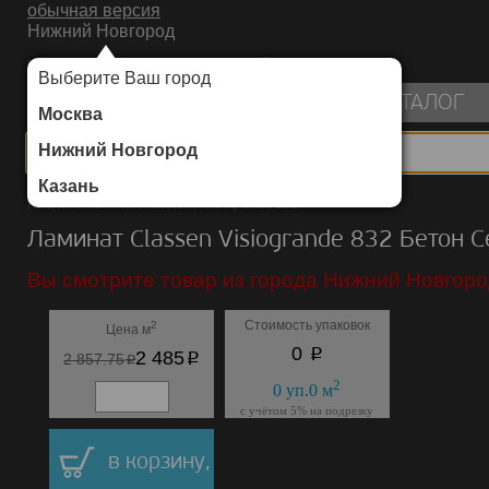
обычная версия
Нижний Новгород
ИНТЕРНЕТ-МАГАЗИН НАПОЛЬНЫХ ПОКРЫТИЙ
Выберите Ваш город
пуста
КАТАЛОГ
Москва
Нижний Новгород
Казань
Каталог
/
Ламинат
/
Classen
/
Visiogrande 832
Ламинат Classen Visiogrande 832 Бетон 
Вы смотрите товар из города Нижний Новгоро
Стоимость упаковок
2
Цена м
p
0
p
2 485
p
2 857.75
2
0
уп.
0
м
с учётом 5% на подрезку
в корзину,