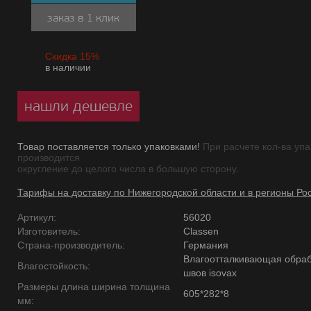
заказ в 1 клик
Скидка 15%
в наличии
нашли дешевле
Товар поставляется только упаковками!
При расчете кол-ва упа
производится
округление до целого числа в большую сторону.
Тарифы на доставку по Нижегородской области и в регионы Ро
Артикул:
56020
Изготовитель:
Classen
Страна-производитель:
Германия
Влагоотталкивающая обраб
Влагостойкость:
швов isovax
Размеры длина ширина толщина
605*282*8
мм: