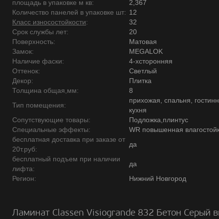
площадь в упаковке м кв:
2,367
Количество панелей в упаковке шт:
12
Класс износостойкости
:
32
Срок службы лет:
20
Поверхность:
Матовая
Замок:
MEGALOK
Наличие фаски:
4-хсторонняя
Оттенок:
Светлый
Декор:
Плитка
Толщина общая,мм:
8
прихожая, спальня, гостинн
Тип помещения:
кухня
Сопутствующие товары:
Подложка,плинтус
Специальные эффекты:
WR повышенная влагостойк
бесплатная доставка при заказе от
да
20т.руб:
бесплатный подъем при наличии
да
лифта:
Регион:
Нижний Новгород
Ламинат Classen Visiogrande 832 Бетон Серый в