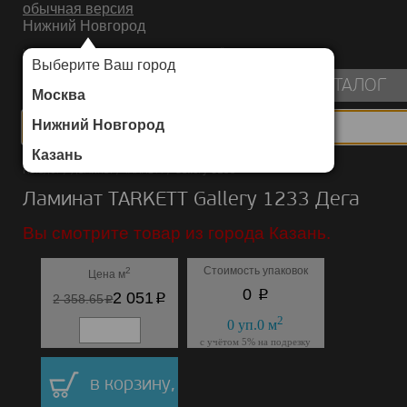
обычная версия
Нижний Новгород
ИНТЕРНЕТ-МАГАЗИН НАПОЛЬНЫХ ПОКРЫТИЙ
Выберите Ваш город
пуста
КАТАЛОГ
Москва
Нижний Новгород
Казань
Каталог
/
Ламинат
/
TARKETT
/
Gallery 1233
Ламинат TARKETT Gallery 1233 Дега
Вы смотрите товар из города Казань.
Стоимость упаковок
2
Цена м
p
0
p
2 051
p
2 358.65
2
0
уп.
0
м
с учётом 5% на подрезку
в корзину,