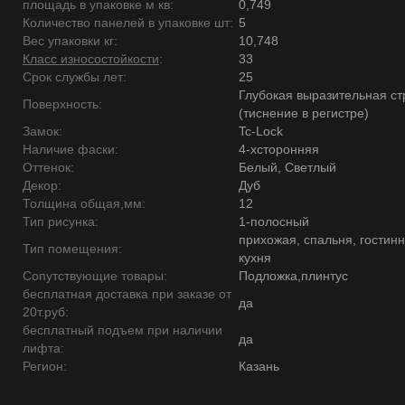
площадь в упаковке м кв:
0,749
Количество панелей в упаковке шт:
5
Вес упаковки кг:
10,748
Класс износостойкости
:
33
Срок службы лет:
25
Глубокая выразительная ст
Поверхность:
(тиснение в регистре)
Замок:
Tc-Lock
Наличие фаски:
4-хсторонняя
Оттенок:
Белый, Светлый
Декор:
Дуб
Толщина общая,мм:
12
Тип рисунка:
1-полосный
прихожая, спальня, гостинн
Тип помещения:
кухня
Сопутствующие товары:
Подложка,плинтус
бесплатная доставка при заказе от
да
20т.руб:
бесплатный подъем при наличии
да
лифта:
Регион:
Казань