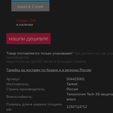
заказ в 1 клик
Скидка 15%
в наличии
нашли дешевле
Товар поставляется только упаковками!
При расчете кол-ва упа
производится
округление до целого числа в большую сторону.
Тарифы на доставку по Казани и в регионы России
Артикул:
504425001
Изготовитель:
Tarkett
Страна-производитель:
Россия
Технология Tech 3S-защита
Влагостойкость:
влаги
Размеры длина ширина толщина
1292*116*12
мм: