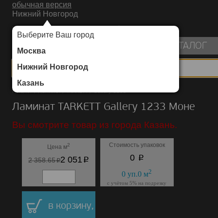
обычная версия
Нижний Новгород
ИНТЕРНЕТ-МАГАЗИН НАПОЛЬНЫХ ПОКРЫТИЙ
Выберите Ваш город
пуста
КАТАЛОГ
Москва
Нижний Новгород
Казань
Каталог
/
Ламинат
/
TARKETT
/
Gallery 1233
Ламинат TARKETT Gallery 1233 Mоне
Вы смотрите товар из города Казань.
Стоимость упаковок
2
Цена м
p
0
p
2 051
p
2 358.65
2
0
уп.
0
м
с учётом 5% на подрезку
в корзину,