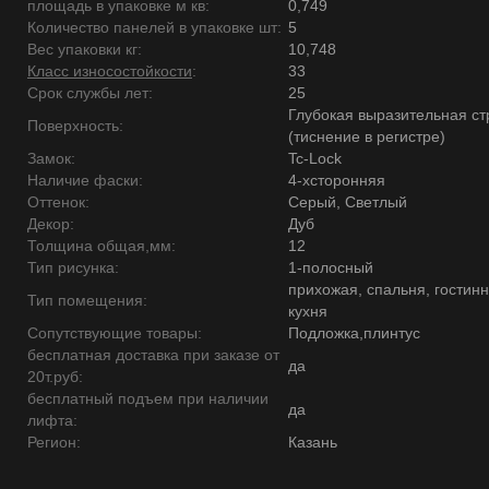
площадь в упаковке м кв:
0,749
Количество панелей в упаковке шт:
5
Вес упаковки кг:
10,748
Класс износостойкости
:
33
Срок службы лет:
25
Глубокая выразительная ст
Поверхность:
(тиснение в регистре)
Замок:
Tc-Lock
Наличие фаски:
4-хсторонняя
Оттенок:
Серый, Светлый
Декор:
Дуб
Толщина общая,мм:
12
Тип рисунка:
1-полосный
прихожая, спальня, гостинн
Тип помещения:
кухня
Сопутствующие товары:
Подложка,плинтус
бесплатная доставка при заказе от
да
20т.руб:
бесплатный подъем при наличии
да
лифта:
Регион:
Казань