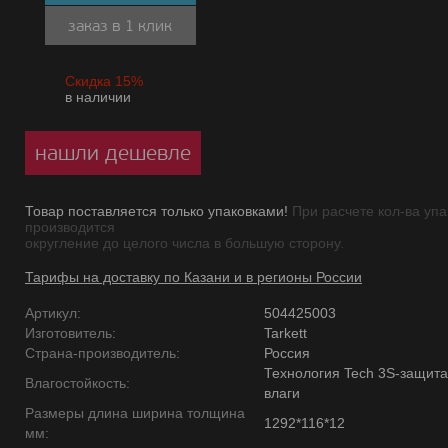
заказ в 1 клик
Скидка 15%
в наличии
нашли дешевле
Товар поставляется только упаковками!
При расчете кол-ва упа
производится
округление до целого числа в большую сторону.
Тарифы на доставку по Казани и в регионы России
Артикул:
504425003
Изготовитель:
Tarkett
Страна-производитель:
Россия
Технология Tech 3S-защита
Влагостойкость:
влаги
Размеры длина ширина толщина
1292*116*12
мм: