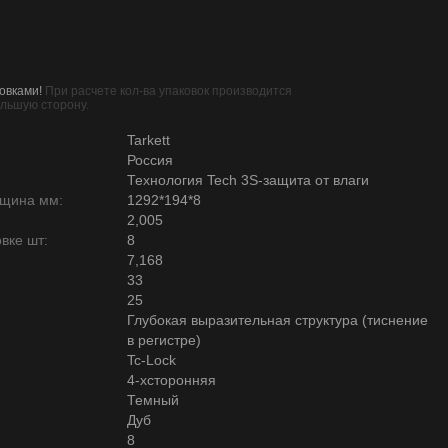
овками!
При расчете кол-ва упаковок производится
ольшую сторону.
Tarkett
Россия
Технология Tech 3S-защита от влаги
лщина мм:
1292*194*8
2,005
вке шт:
8
7,168
33
25
Глубокая выразительная структура (тиснение
в регистре)
Tc-Lock
4-хсторонняя
Темный
Дуб
8