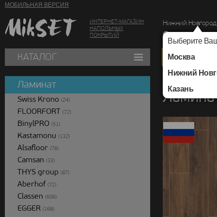
МОБИЛЬНАЯ ВЕРСИЯ
ИНТЕРНЕТ-МАГАЗИН
Нижний Новгород
НАПОЛЬНЫХ
г. Нижний Новг
ПОКРЫТИЙ
Выберите Ваш
КАТАЛОГ
Москва
Нижний Новг
Каталог
/
Ламинат
/
Ламинат
Казань
Ламинат
Swiss Krono
(24)
FLOORFORT
(72)
BinylPRO
(51)
Kastamonu
(132)
Alsafloor
(78)
Camsan
(33)
THYS group
(87)
Aberhof
(72)
Classen
(606)
EGGER
(168)