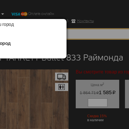
Оплата онлайн
ород, Ул. Республиканская д.43 корпус 3
Контакты
 город
ород
TARKETT
/
Ballet 833
 TARKETT Ballet 833 Раймонда
Вы смотрите товар из го
2
Цена м
p
1 585
p
1 864.71
Скидка 15%
в наличии