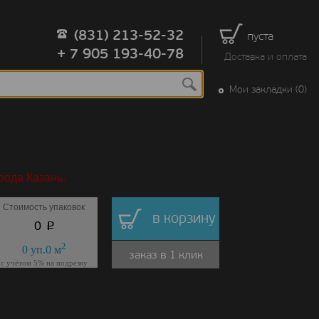
(831) 213-52-32
пуста
+ 7 905 193-40-78
Доставка и оплата
Мои закладки (0)
рода Казань.
Стоимость упаковок
в корзину
p
0
2
0
уп.
0
м
заказ в 1 клик
с учётом 5% на подрезку