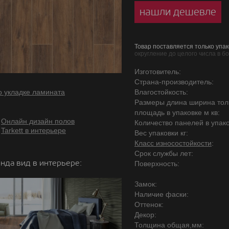
нашли дешевле
Товар поставляется только упак
округление до целого числа в б
Изготовитель:
Страна-производитель:
о укладке ламината
Влагостойкость:
Размеры длина ширина то
площадь в упаковке м кв:
Онлайн дизайн полов
Количество панелей в упако
Tarkett в интерьере
Вес упаковки кг:
Класс износостойкости
:
Срок службы лет:
нда вид в интерьере:
Поверхность:
Замок:
Наличие фаски:
Оттенок:
Декор:
Толщина общая,мм: