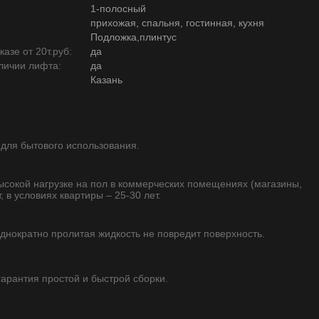
1-полосный
прихожая, спальня, гостинная, кухня
Подложка,плинтус
азе от 20т.руб:
да
личии лифта:
да
Казань
 для бытового использования.
высокой нагрузке на пол в коммерческих помещениях (магазины,
, в условиях квартиры – 25-30 лет.
однократно пролитая жидкость не повредит поверхность.
 гарантия простой и быстрой сборки.