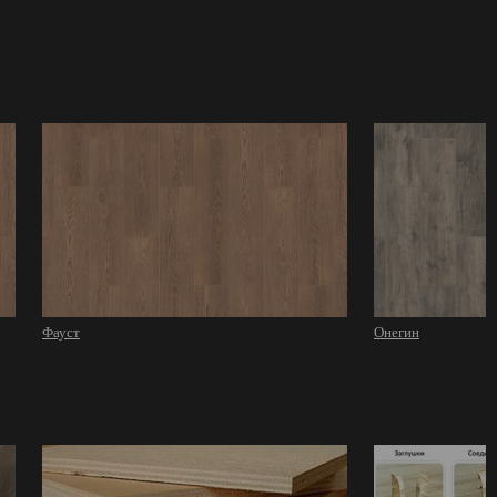
Фауст
Онегин