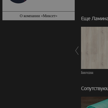
О компании «Миксет»
Еще Ламинат
Баядерка
Сопутствую