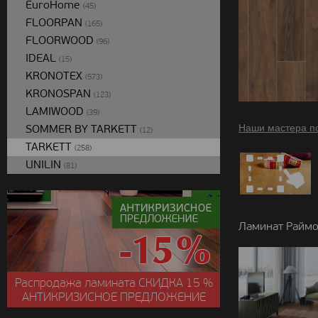
EuroHome
(45)
FLOORPAN
(165)
FLOORWOOD
(96)
IDEAL
(15)
KRONOTEX
(573)
KRONOSPAN
(123)
LAMIWOOD
(39)
SOMMER BY TARKETT
Наши мастера п
(12)
TARKETT
(258)
UNILIN
(81)
Ламинат Раймо
Распродажа ламината
СКИДКА
15 %
АНТИКРИЗИСНОЕ ПРЕДЛОЖЕНИЕ