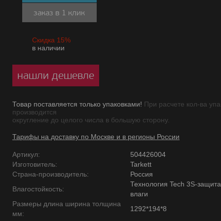
заказ в 1 клик
Скидка 15%
в наличии
нашли дешевле
Товар поставляется только упаковками!
При расчете кол-ва упа
производится
округление до целого числа в большую сторону.
Тарифы на доставку по Москве и в регионы России
Артикул:
504426004
Изготовитель:
Tarkett
Страна-производитель:
Россия
Технология Tech 3S-защита
Влагостойкость:
влаги
Размеры длина ширина толщина
1292*194*8
мм: