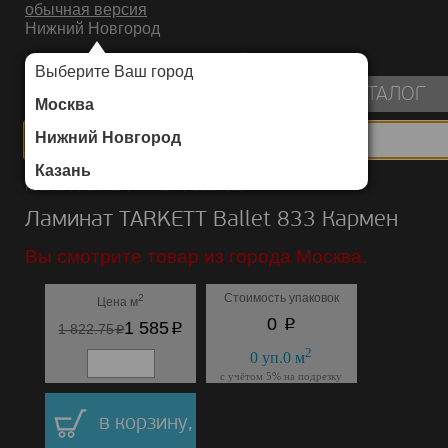
обычная версия
Нижний Новгород
ИНТЕРНЕТ-МАГАЗИН НАПОЛЬНЫХ ПОКРЫТИЙ
Выберите Ваш город
пуста
КАТАЛОГ
Москва
Нижний Новгород
Казань
Каталог
/
Ламинат
/
TARKETT
/
Ballet 833
Ламинат TARKETT Ballet 833 Кармен
Вы смотрите товар из города Москва.
Стоимость упаковок
2
Цена м
p
0
p
1 585
p
1 822.75
2
0
уп.
0
м
с учётом 5% на подрезку
в корзину,