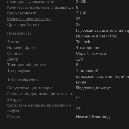
площадь в упаковке м кв:
2,005
Количество панелей в упаковке шт:
8
Вес упаковки кг:
7,168
Класс износостойкости
:
33
Срок службы лет:
25
Глубокая выразительная ст
Поверхность:
(тиснение в регистре)
Замок:
Tc-Lock
Наличие фаски:
4-хсторонняя
Оттенок:
Серый, Темный
Декор:
Дуб
Толщина общая,мм:
8
Тип рисунка:
1-полосный
прихожая, спальня, гостинн
Тип помещения:
кухня
Сопутствующие товары:
Подложка,плинтус
бесплатная доставка при заказе от
да
20т.руб:
бесплатный подъем при наличии
да
лифта:
Регион:
Нижний Новгород