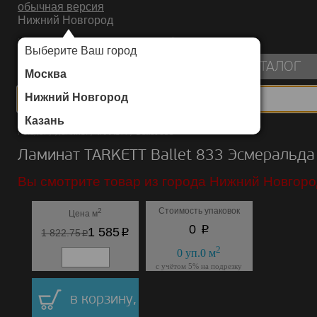
обычная версия
Нижний Новгород
ИНТЕРНЕТ-МАГАЗИН НАПОЛЬНЫХ ПОКРЫТИЙ
Выберите Ваш город
пуста
КАТАЛОГ
Москва
Нижний Новгород
Казань
Каталог
/
Ламинат
/
TARKETT
/
Ballet 833
Ламинат TARKETT Ballet 833 Эсмеральда
Вы смотрите товар из города Нижний Новгоро
Стоимость упаковок
2
Цена м
p
0
p
1 585
p
1 822.75
2
0
уп.
0
м
с учётом 5% на подрезку
в корзину,