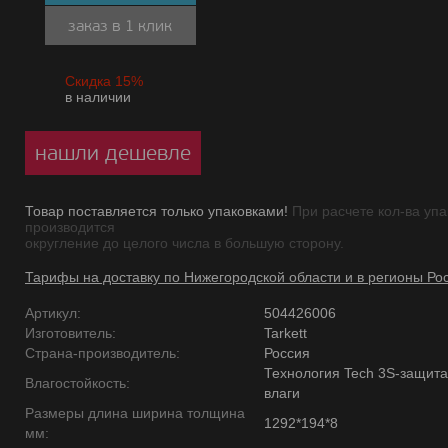
заказ в 1 клик
Скидка 15%
в наличии
нашли дешевле
Товар поставляется только упаковками!
При расчете кол-ва упа
производится
округление до целого числа в большую сторону.
Тарифы на доставку по Нижегородской области и в регионы Ро
Артикул:
504426006
Изготовитель:
Tarkett
Страна-производитель:
Россия
Технология Tech 3S-защита
Влагостойкость:
влаги
Размеры длина ширина толщина
1292*194*8
мм: