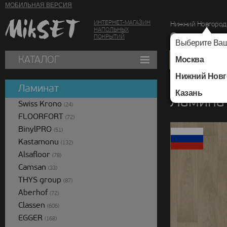
МОБИЛЬНАЯ ВЕРСИЯ
ИНТЕРНЕТ-МАГАЗИН
Нижний Новгород
НАПОЛЬНЫХ
г. Нижний Новг
ПОКРЫТИЙ
Выберите Ваш
КАТАЛОГ
Москва
Нижний Новг
Каталог
/
Ламинат
/
Ламинат
Казань
Ламинат
Swiss Krono
(24)
FLOORFORT
(72)
BinylPRO
(51)
Kastamonu
(132)
Alsafloor
(78)
Camsan
(33)
THYS group
(87)
Aberhof
(72)
Classen
(606)
EGGER
(168)