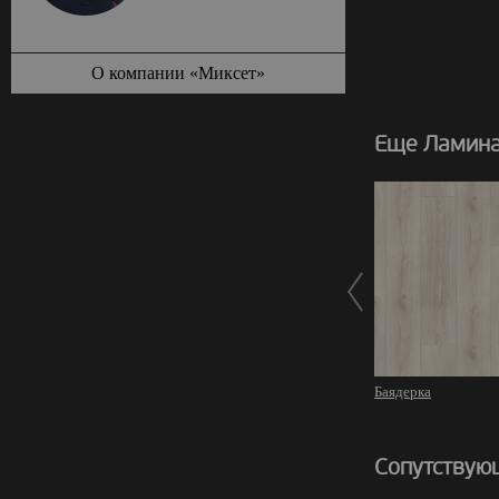
О компании «Миксет»
Еще Ламинат
Баядерка
Сопутствую