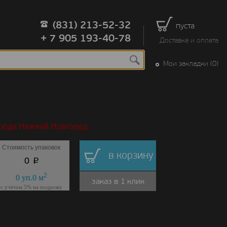
(831) 213-52-32
пуста
+ 7 905 193-40-78
Доставка и оплата
Мои закладки (0)
орода Нижний Новгород.
Стоимость упаковок
в корзину
p
0
2
0
уп.
0
м
заказ в 1 клик
с учётом 5% на подрезку