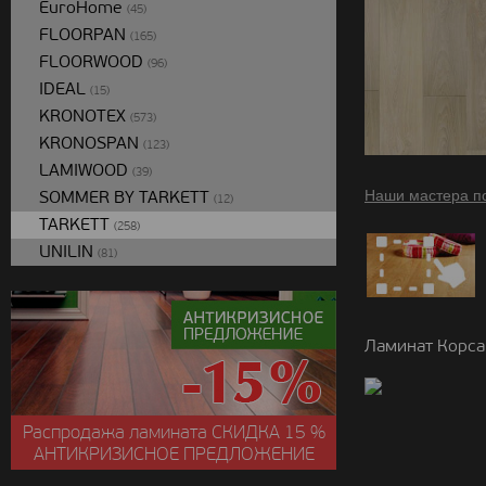
EuroHome
(45)
FLOORPAN
(165)
FLOORWOOD
(96)
IDEAL
(15)
KRONOTEX
(573)
KRONOSPAN
(123)
LAMIWOOD
(39)
SOMMER BY TARKETT
Наши мастера п
(12)
TARKETT
(258)
UNILIN
(81)
Ламинат Корса
Распродажа ламината
СКИДКА
15 %
АНТИКРИЗИСНОЕ ПРЕДЛОЖЕНИЕ