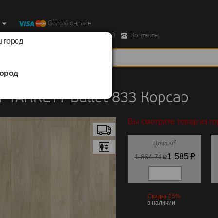
Оплата онлайн
ород, Ул. Республиканская д.43 корпус 3
Контакты
 город
ород
TARKETT
/
Ballet 833
 TARKETT Ballet 833 Корсар
Вы смотрите товар из г
2
Цена м
p
1 585
p
1 864.71
Скидка 15%
в наличии