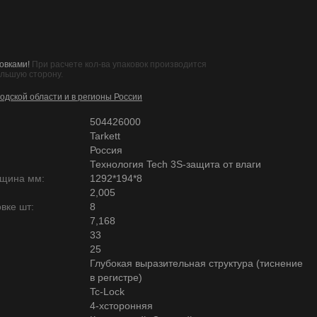
овками!
При расчете кол-ва упаковок производится
ольшую сторону.
одской области и в регионы России
504426000
Tarkett
Россия
Технология Tech 3S-защита от влаги
лщина мм:
1292*194*8
2,005
вке шт:
8
7,168
33
25
Глубокая выразительная структура (тиснение
в регистре)
Tc-Lock
4-хсторонняя