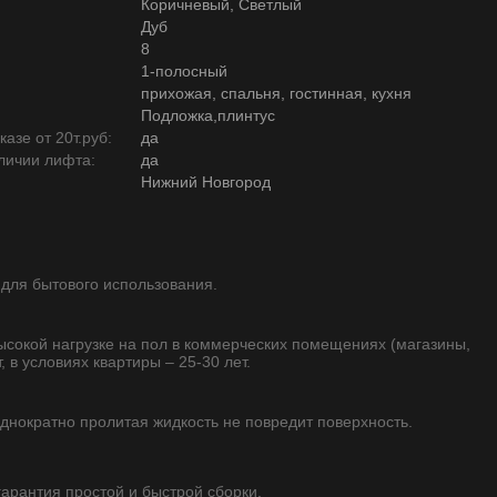
Коричневый, Светлый
Дуб
8
1-полосный
прихожая, спальня, гостинная, кухня
Подложка,плинтус
азе от 20т.руб:
да
личии лифта:
да
Нижний Новгород
 для бытового использования.
высокой нагрузке на пол в коммерческих помещениях (магазины,
, в условиях квартиры – 25-30 лет.
однократно пролитая жидкость не повредит поверхность.
 гарантия простой и быстрой сборки.