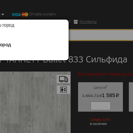
Оплата онлайн
ород, Ул. Республиканская д.43 корпус 3
Контакты
 город
ород
TARKETT
/
Ballet 833
 TARKETT Ballet 833 Сильфида
Вы смотрите товар из г
2
Цена м
p
1 585
p
1 864.71
Скидка 15%
в наличии