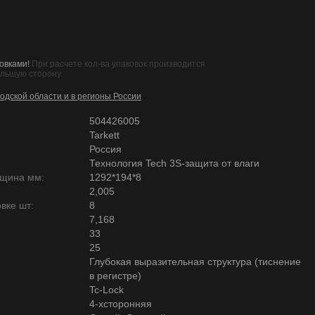
овками!
При расчете кол-ва упаковок производится
ольшую сторону.
одской области и в регионы России
504426005
Tarkett
Россия
Технология Tech 3S-защита от влаги
лщина мм:
1292*194*8
2,005
вке шт:
8
7,168
33
25
Глубокая выразительная структура (тиснение
в регистре)
Tc-Lock
4-хсторонняя