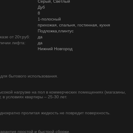
Серый, Светлый
Дуб
8
1-полосный
прихожая, спальня, гостинная, кухня
Подложка,плинтус
азе от 20т.руб:
да
личии лифта:
да
Нижний Новгород
 для бытового использования.
высокой нагрузке на пол в коммерческих помещениях (магазины,
, в условиях квартиры – 25-30 лет.
однократно пролитая жидкость не повредит поверхность.
 гарантия простой и быстрой сборки.