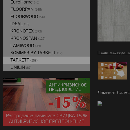
EuroHome
(45)
FLOORPAN
(165)
FLOORWOOD
(96)
IDEAL
(15)
KRONOTEX
(573)
KRONOSPAN
(123)
LAMIWOOD
(39)
SOMMER BY TARKETT
Наши мастера п
(12)
TARKETT
(258)
UNILIN
(81)
Ламинат Сильф
Распродажа ламината
СКИДКА
15 %
АНТИКРИЗИСНОЕ ПРЕДЛОЖЕНИЕ