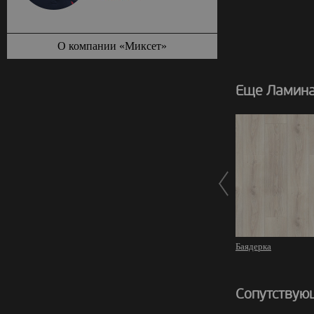
О компании «Миксет»
Еще Ламинат
Баядерка
Сопутствую