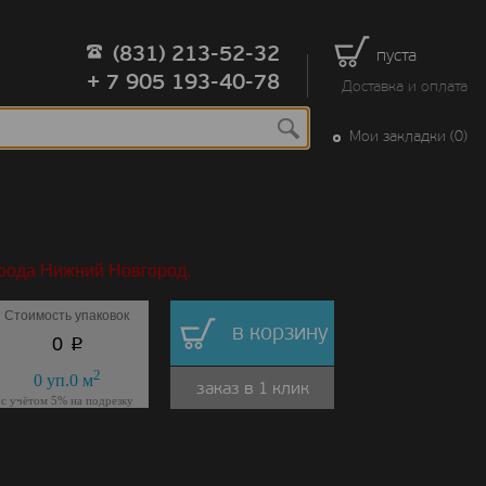
(831) 213-52-32
пуста
+ 7 905 193-40-78
Доставка и оплата
Мои закладки (0)
орода Нижний Новгород.
Стоимость упаковок
в корзину
p
0
2
0
уп.
0
м
заказ в 1 клик
с учётом 5% на подрезку