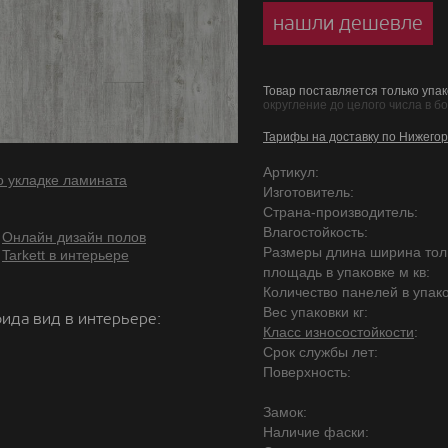
нашли дешевле
Товар поставляется только упак
округление до целого числа в б
Тарифы на доставку по Нижегор
Артикул:
о укладке ламината
Изготовитель:
Страна-производитель:
Влагостойкость:
Онлайн дизайн полов
Размеры длина ширина то
Tarkett в интерьере
площадь в упаковке м кв:
Количество панелей в упако
Вес упаковки кг:
ида вид в интерьере:
Класс износостойкости
:
Срок службы лет:
Поверхность:
Замок:
Наличие фаски: