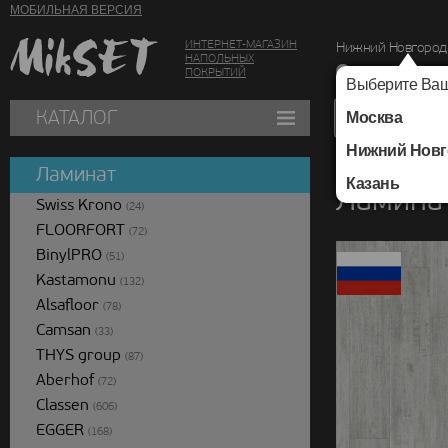
МОБИЛЬНАЯ ВЕРСИЯ
ИНТЕРНЕТ-МАГАЗИН
Нижний Новгород
НАПОЛЬНЫХ
г. Нижний Новг
ПОКРЫТИЙ
Выберите Ваш
КАТАЛОГ
Москва
Нижний Новг
Каталог
/
Ламинат
/
Ламинат
Казань
Ламинат
Swiss Krono
(24)
FLOORFORT
(72)
BinylPRO
(51)
Kastamonu
(132)
Alsafloor
(78)
Camsan
(33)
THYS group
(87)
Aberhof
(72)
Classen
(606)
EGGER
(168)