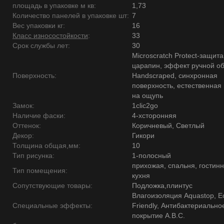
площадь в упаковке м кв:
1,73
Количество панелей в упаковке шт:
7
Вес упаковки кг:
16
Класс износостойкости
:
33
Срок службы лет:
30
Microscratch Protect-защита
царапин, эффект ручной о
Поверхность:
Handscraped, синхронная
поверхность, естественная 
на ощупь
Замок:
1clic2go
Наличие фаски:
4-хсторонняя
Оттенок:
Коричневый, Светлый
Декор:
Гикори
Толщина общая,мм:
10
Тип рисунка:
1-полосный
прихожая, спальня, гостинн
Тип помещения:
кухня
Сопутствующие товары:
Подложка,плинтус
Влагоизоляция Aquastop, E
Специальные эффекты:
Friendly, Антибактериально
покрытие А.В.С.