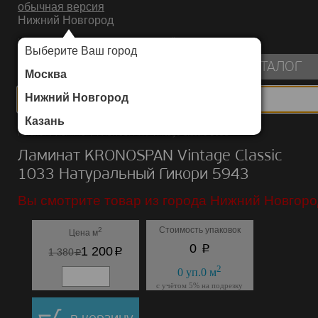
обычная версия
Нижний Новгород
ИНТЕРНЕТ-МАГАЗИН НАПОЛЬНЫХ ПОКРЫТИЙ
Выберите Ваш город
пуста
КАТАЛОГ
Москва
Нижний Новгород
Казань
Каталог
/
Ламинат
/
KRONOSPAN
/
Vintage Classic 1033
Ламинат KRONOSPAN Vintage Classic
1033 Натуральный Гикори 5943
Вы смотрите товар из города Нижний Новгоро
Стоимость упаковок
2
Цена м
p
0
p
1 200
p
1 380
2
0
уп.
0
м
с учётом 5% на подрезку