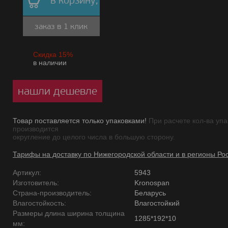
в корзину,
заказ в 1 клик
Скидка 15%
в наличии
нашли дешевле
Товар поставляется только упаковками!
При расчете кол-ва упа
производится
округление до целого числа в большую сторону.
Тарифы на доставку по Нижегородской области и в регионы Ро
Артикул:
5943
Изготовитель:
Kronospan
Страна-производитель:
Беларусь
Влагостойкость:
Влагостойкий
Размеры длина ширина толщина
1285*192*10
мм: