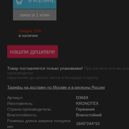
в корзину,
заказ в 1 клик
Скидка 15%
в наличии
нашли дешевле
Товар поставляется только упаковками!
При расчете кол-ва упа
производится
округление до целого числа в большую сторону.
Тарифы на доставку по Москве и в регионы России
Артикул:
D3669
Изготовитель:
KRONOTEX
Страна-производитель:
Германия
Влагостойкость:
Влагостойкий
Размеры длина ширина толщина
1845*244*10
мм: