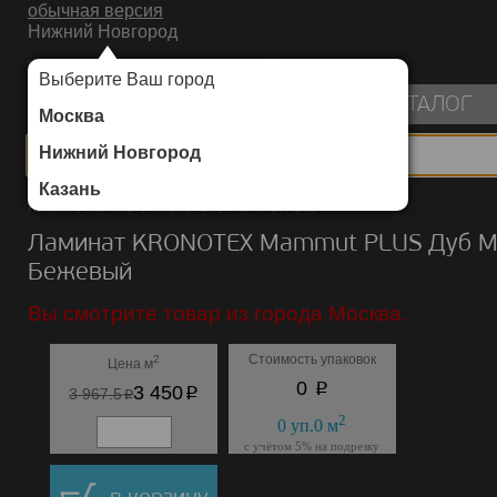
обычная версия
Нижний Новгород
ИНТЕРНЕТ-МАГАЗИН НАПОЛЬНЫХ ПОКРЫТИЙ
Выберите Ваш город
пуста
КАТАЛОГ
Москва
Нижний Новгород
Казань
Каталог
/
Ламинат
/
KRONOTEX
/
Mammut PLUS
Ламинат KRONOTEX Mammut PLUS Дуб М
Бежевый
Вы смотрите товар из города Москва.
Стоимость упаковок
2
Цена м
p
0
p
3 450
p
3 967.5
2
0
уп.
0
м
с учётом 5% на подрезку