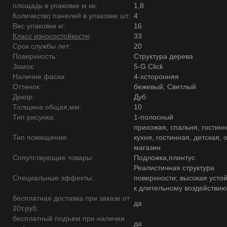
площадь в упаковке м кв:
1,8
Количество панелей в упаковке шт:
4
Вес упаковки кг:
16
Класс износостойкости
:
33
Срок службы лет:
20
Поверхность:
Структура дерева
Замок:
5-G Click
Наличие фаски:
4-хсторонняя
Оттенок:
бежевый, Светлый
Декор:
Дуб
Толщина общая,мм:
10
Тип рисунка:
1-полосный
прихожая, спальня, гостинн
Тип помещения:
кухня, гостинная, детская, 
магазин
Сопутствующие товары:
Подложка,плинтус
Реалистичная структура
Специальные эффекты:
поверхности; высокая усто
к длительному воздействию
бесплатная доставка при заказе от
да
20т.руб:
бесплатный подъем при наличии
да