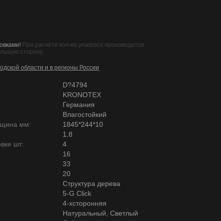
овками!
При расчете кол-ва упаковок производится
ольшую сторону.
одской области и в регионы России
D?4794
KRONOTEX
Германия
Влагостойкий
лщина мм:
1845*244*10
1,8
вке шт:
4
16
33
20
Структура дерева
5-G Click
4-хсторонняя
Натуральный, Светлый