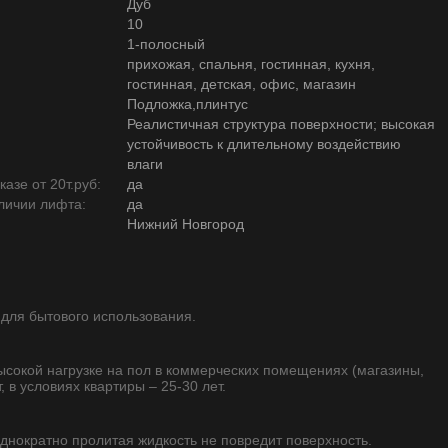
Дуб
10
1-полосный
прихожая, спальня, гостинная, кухня,
гостинная, детская, офис, магазин
Подложка,плинтус
Реалистичная структура поверхности; высокая
устойчивость к длительному воздействию
влаги
азе от 20т.руб:
да
личии лифта:
да
Нижний Новгород
 для бытового использования.
высокой нагрузке на пол в коммерческих помещениях (магазины,
, в условиях квартиры – 25-30 лет.
однократно пролитая жидкость не повредит поверхность.