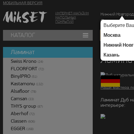
МОБИЛЬНАЯ ВЕРСИЯ
ИНТЕРНЕТ-МАГАЗИН
Нижний Новгород
НАПОЛЬНЫХ
г. Нижний Новг
ПОКРЫТИЙ
Выберите Ваш
КАТАЛОГ
Москва
Нижний Новг
Каталог
/
Ламинат
/
Ламинат
Казань
Ламина
Swiss Krono
(24)
FLOORFORT
(72)
BinylPRO
(51)
Kastamonu
(132)
Наши мастера п
Alsafloor
(78)
Camsan
Ламинат Дуб н
(33)
интерьере:
THYS group
(87)
Aberhof
(72)
Classen
(606)
EGGER
(168)