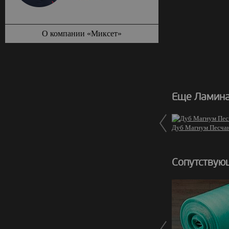
О компании «Миксет»
Еще Ламина
Дуб Магнум Песча
Сопутствую