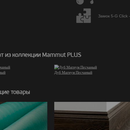
Замок 5-G Click 
т из коллекции Mammut PLUS
ный
Дуб Магнум Песчаный
щие товары