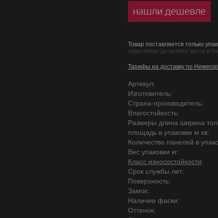
нашли дешевле
Товар поставляется только упак
округление до целого числа в б
Тарифы на доставку по Нижегор
Артикул:
Изготовитель:
Страна-производитель:
Влагостойкость:
Размеры длина ширина то
площадь в упаковке м кв:
Количество панелей в упако
Вес упаковки кг:
Класс износостойкости
:
Срок службы лет:
Поверхность:
Замок:
Наличие фаски:
Оттенок: