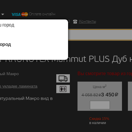
Оплата онлайн
ород, Ул. Республиканская д.43 корпус 3
Контакты
 город
ород
KRONOTEX
/
Mammut PLUS
т KRONOTEX Mammut PLUS Дуб 
Вы смотрите товар из г
о укладке ламината
2
Цена м
p
3 450
p
4 058.82
атуральный Макро вид в
Скидка 15%
в наличии