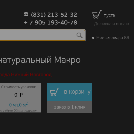
(831) 213-52-32
пуста
+ 7 905 193-40-78
Доставка и оплата
Мои закладки (0)
натуральный Макро
орода Нижний Новгород.
Стоимость упаковок
в корзину
p
0
2
0
уп.
0
м
заказ в 1 клик
с учётом 5% на подрезку