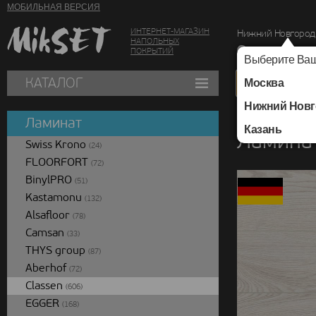
МОБИЛЬНАЯ ВЕРСИЯ
ИНТЕРНЕТ-МАГАЗИН
Нижний Новгород
НАПОЛЬНЫХ
г. Нижний Новг
ПОКРЫТИЙ
Выберите Ваш
КАТАЛОГ
Москва
Нижний Новг
Каталог
/
Ламинат
/
Ламинат
Казань
Ламинат
Swiss Krono
(24)
FLOORFORT
(72)
BinylPRO
(51)
Kastamonu
(132)
Alsafloor
(78)
Camsan
(33)
THYS group
(87)
Aberhof
(72)
Classen
(606)
EGGER
(168)