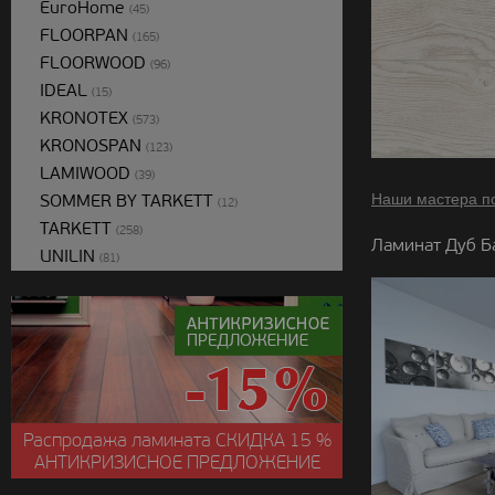
EuroHome
(45)
FLOORPAN
(165)
FLOORWOOD
(96)
IDEAL
(15)
KRONOTEX
(573)
KRONOSPAN
(123)
LAMIWOOD
(39)
SOMMER BY TARKETT
Наши мастера п
(12)
TARKETT
(258)
Ламинат Дуб Б
UNILIN
(81)
Распродажа ламината
СКИДКА
15 %
АНТИКРИЗИСНОЕ ПРЕДЛОЖЕНИЕ