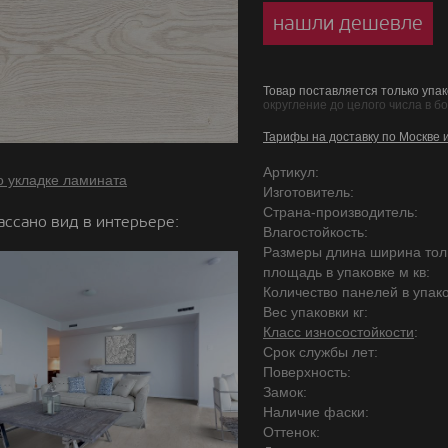
нашли дешевле
Товар поставляется только упак
округление до целого числа в б
Тарифы на доставку по Москве 
Артикул:
о укладке ламината
Изготовитель:
Страна-производитель:
ассано вид в интерьере:
Влагостойкость:
Размеры длина ширина то
площадь в упаковке м кв:
Количество панелей в упако
Вес упаковки кг:
Класс износостойкости
:
Срок службы лет:
Поверхность:
Замок:
Наличие фаски:
Оттенок: