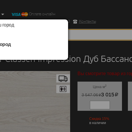
Оплата онлайн
ород, Ул. Республиканская д.43 корпус 3
Контакты
 город
ород
Classen
/
Impression
 Classen Impression Дуб Бассан
Вы смотрите товар из го
2
Цена м
p
3 015
p
3 547.06
Скидка 15%
в наличии