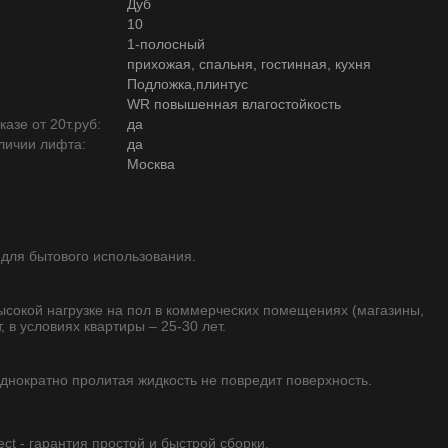
Дуб
10
1-полосный
прихожая, спальня, гостинная, кухня
Подложка,плинтус
WR повышенная влагостойкость
азе от 20т.руб:
да
личии лифта:
да
Москва
 для бытового использования.
высокой нагрузке на пол в коммерческих помещениях (магазины,
, в условиях квартиры – 25-30 лет.
однократно пролитая жидкость не повредит поверхность.
ect - гарантия простой и быстрой сборки.