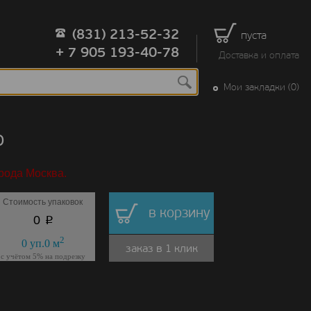
(831) 213-52-32
пуста
+ 7 905 193-40-78
Доставка и оплата
Мои закладки (0)
о
рода Москва.
Стоимость упаковок
в корзину
p
0
2
0
уп.
0
м
заказ в 1 клик
с учётом 5% на подрезку