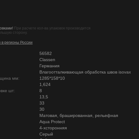
овками!
При расчете кол-ва упаковок производится
ольшую сторону.
и в регионы России
56582
Classen
Германия
Влагоотталкивающая обработка швов isovax
лщина мм:
1285*158*10
1,624
вке шт:
8
13,5
33
30
Матовая, брашированная, рельефная
Aqua Protect
4-хсторонняя
Серый