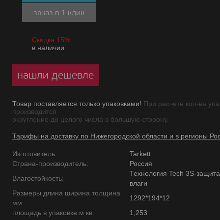
заказ в 1 клик
Скидка 15%
в наличии
нашли дешевле
Товар поставляется только упаковками!
При расчете кол-ва упа
производится
округление до целого числа в большую сторону.
Тарифы на доставку по Нижегородской области и в регионы Ро
Изготовитель:
Tarkett
Страна-производитель:
Россия
Технология Tech 3S-защита
Влагостойкость:
влаги
Размеры длина ширина толщина
1292*194*12
мм:
площадь в упаковке м кв:
1,253