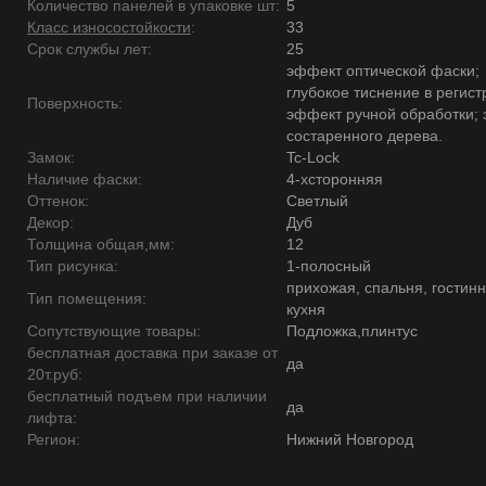
Количество панелей в упаковке шт:
5
Класс износостойкости
:
33
Срок службы лет:
25
эффект оптической фаски;
глубокое тиснение в регист
Поверхность:
эффект ручной обработки;
состаренного дерева.
Замок:
Tc-Lock
Наличие фаски:
4-хсторонняя
Оттенок:
Светлый
Декор:
Дуб
Толщина общая,мм:
12
Тип рисунка:
1-полосный
прихожая, спальня, гостинн
Тип помещения:
кухня
Сопутствующие товары:
Подложка,плинтус
бесплатная доставка при заказе от
да
20т.руб:
бесплатный подъем при наличии
да
лифта:
Регион:
Нижний Новгород