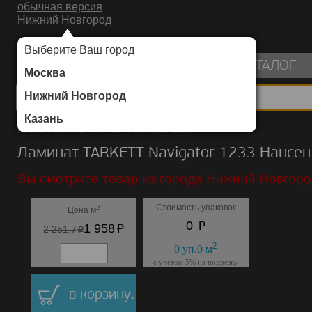
обычная версия
Нижний Новгород
ИНТЕРНЕТ-МАГАЗИН НАПОЛЬНЫХ ПОКРЫТИЙ
Выберите Ваш город
пуста
КАТАЛОГ
Москва
Нижний Новгород
Казань
Каталог
/
Ламинат
/
TARKETT
/
Navigator 1233
Ламинат TARKETT Navigator 1233 Нансен
Вы смотрите товар из города Нижний Новгоро
Стоимость упаковок
2
Цена м
p
0
p
1 958
p
2 251.7
2
0
уп.
0
м
с учётом 5% на подрезку
в корзину,