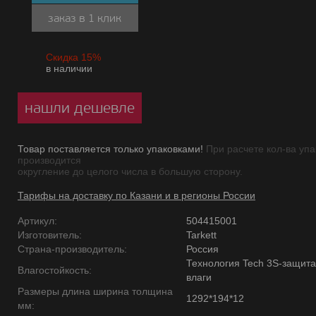
заказ в 1 клик
Скидка 15%
в наличии
нашли дешевле
Товар поставляется только упаковками!
При расчете кол-ва упа
производится
округление до целого числа в большую сторону.
Тарифы на доставку по Казани и в регионы России
Артикул:
504415001
Изготовитель:
Tarkett
Страна-производитель:
Россия
Технология Tech 3S-защита
Влагостойкость:
влаги
Размеры длина ширина толщина
1292*194*12
мм: