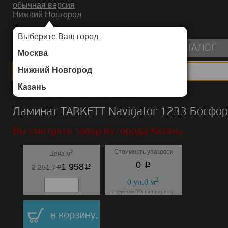
обычная версия
Нижний Новгород
ИНТЕРНЕТ-МАГАЗИН НАПОЛЬНЫХ ПОКРЫТИЙ
Выберите Ваш город
пуста
КАТАЛОГ
Москва
Нижний Новгород
Казань
Каталог
/
Ламинат
/
TARKETT
/
Navigator 1233
Ламинат TARKETT Navigator 1233 Босфор
Вы смотрите товар из города Казань.
Стоимость упаковок
2
Цена м
p
0
p
1 958
p
2 251.7
2
0
уп.
0
м
с учётом 5% на подрезку
в корзину,