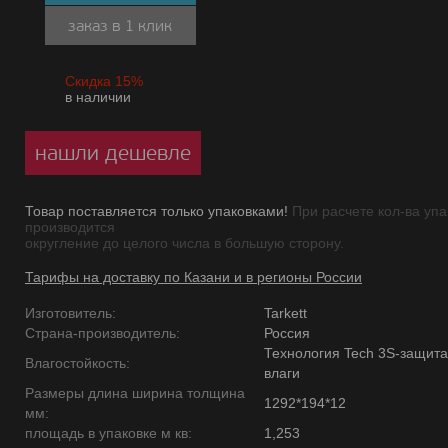
заказ в 1 клик
Скидка 15%
в наличии
нашли дешевле
Товар поставляется только упаковками!
При расчете кол-ва упа
производится
округление до целого числа в большую сторону.
Тарифы на доставку по Казани и в регионы России
Изготовитель:
Tarkett
Страна-производитель:
Россия
Технология Tech 3S-защита
Влагостойкость:
влаги
Размеры длина ширина толщина
1292*194*12
мм:
площадь в упаковке м кв:
1,253