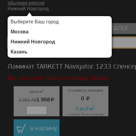
обычная версия
Нижний Новгород
ИНТЕРНЕТ-МАГАЗИН НАПОЛЬНЫХ ПОКРЫТИЙ
Выберите Ваш город
пуста
КАТАЛОГ
Москва
Нижний Новгород
Казань
Каталог
/
Ламинат
/
TARKETT
/
Navigator 1233
Ламинат TARKETT Navigator 1233 Спенсе
Вы смотрите товар из города Казань.
Стоимость упаковок
2
Цена м
p
0
p
1 958
p
2 251.7
2
0
уп.
0
м
с учётом 5% на подрезку
в корзину,