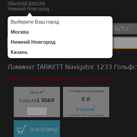
обычная версия
Нижний Новгород
ИНТЕРНЕТ-МАГАЗИН НАПОЛЬНЫХ ПОКРЫТИЙ
Выберите Ваш город
пуста
КАТАЛОГ
Москва
Нижний Новгород
Казань
Каталог
/
Ламинат
/
TARKETT
/
Navigator 1233
Ламинат TARKETT Navigator 1233 Гольфс
Вы смотрите товар из города Казань.
Стоимость упаковок
2
Цена м
p
0
p
1 958
p
2 251.7
2
0
уп.
0
м
с учётом 5% на подрезку
в корзину,