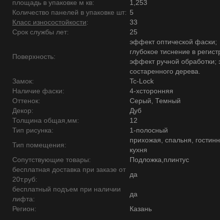
площадь в упаковке м кв:
1,253
Количество панелей в упаковке шт:
5
Класс износостойкости
:
33
Срок службы лет:
25
эффект оптической фаски;
глубокое тиснение в регист
Поверхность:
эффект ручной обработки;
состаренного дерева.
Замок:
Tc-Lock
Наличие фаски:
4-хсторонняя
Оттенок:
Серый, Темный
Декор:
Дуб
Толщина общая,мм:
12
Тип рисунка:
1-полосный
прихожая, спальня, гостинн
Тип помещения:
кухня
Сопутствующие товары:
Подложка,плинтус
бесплатная доставка при заказе от
да
20т.руб:
бесплатный подъем при наличии
да
лифта:
Регион:
Казань