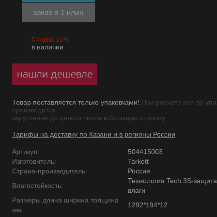
заказ в 1 клик
Скидка 15%
в наличии
нашли дешевле
Товар поставляется только упаковками!
При расчете кол-ва упа
производится
округление до целого числа в большую сторону.
Тарифы на доставку по Казани и в регионы России
Артикул:
504415003
Изготовитель:
Tarkett
Страна-производитель:
Россия
Технология Tech 3S-защита
Влагостойкость:
влаги
Размеры длина ширина толщина
1292*194*12
мм: