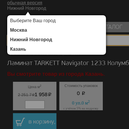
обычная версия
Нижний Новгород
ИНТЕРНЕТ-МАГАЗИН НАПОЛЬНЫХ ПОКРЫТИЙ
Выберите Ваш город
пуста
КАТАЛОГ
Москва
Нижний Новгород
Казань
Каталог
/
Ламинат
/
TARKETT
/
Navigator 1233
Ламинат TARKETT Navigator 1233 Колумб
Вы смотрите товар из города Казань.
Стоимость упаковок
2
Цена м
p
0
p
1 958
p
2 251.7
2
0
уп.
0
м
с учётом 5% на подрезку
в корзину,