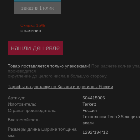
заказ в 1 клик
Скидка 15%
в наличии
нашли дешевле
Товар поставляется только упаковками!
При расчете кол-ва упа
производится
округление до целого числа в большую сторону.
Тарифы на доставку по Казани и в регионы России
Артикул:
504415006
Изготовитель:
Tarkett
Страна-производитель:
Россия
Технология Tech 3S-защита
Влагостойкость:
влаги
Размеры длина ширина толщина
1292*194*12
мм: