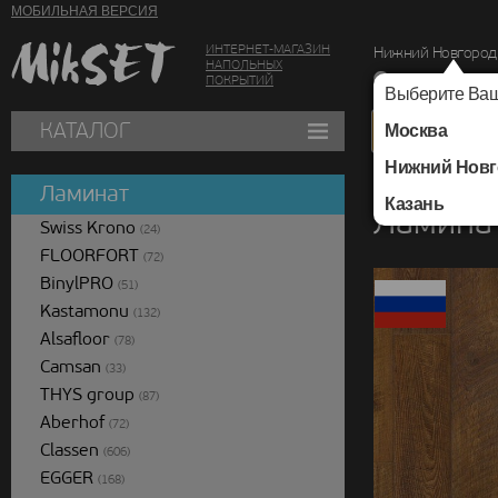
МОБИЛЬНАЯ ВЕРСИЯ
ИНТЕРНЕТ-МАГАЗИН
Нижний Новгород
НАПОЛЬНЫХ
г. Нижний Новг
ПОКРЫТИЙ
Выберите Ваш
КАТАЛОГ
Москва
Нижний Новг
Каталог
/
Ламинат
/
Ламинат
Казань
Ламинат
Swiss Krono
(24)
FLOORFORT
(72)
BinylPRO
(51)
Kastamonu
(132)
Alsafloor
(78)
Camsan
(33)
THYS group
(87)
Aberhof
(72)
Classen
(606)
EGGER
(168)