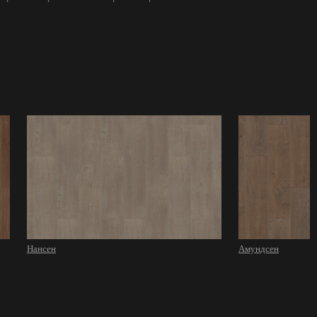
Нансен
Амундсен