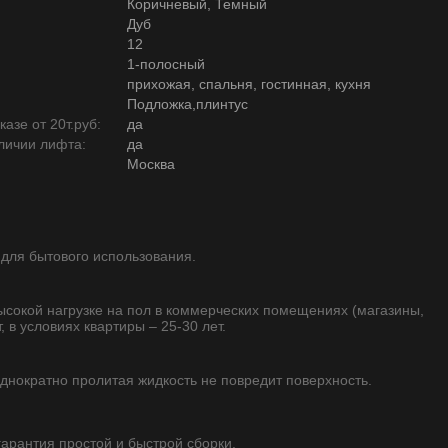
Коричневый, Темный
Дуб
12
1-полосный
прихожая, спальня, гостинная, кухня
Подложка,плинтус
азе от 20т.руб:
да
личии лифта:
да
Москва
 для бытового использования.
высокой нагрузке на пол в коммерческих помещениях (магазины,
, в условиях квартиры – 25-30 лет.
однократно пролитая жидкость не повредит поверхность.
 гарантия простой и быстрой сборки.