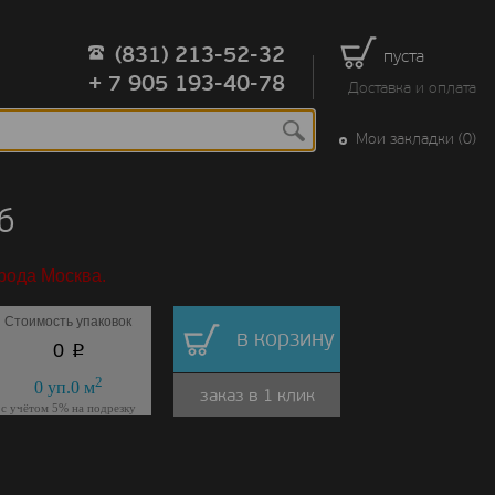
(831) 213-52-32
пуста
+ 7 905 193-40-78
Доставка и оплата
Мои закладки (0)
б
рода Москва.
Стоимость упаковок
в корзину
p
0
2
0
уп.
0
м
заказ в 1 клик
с учётом 5% на подрезку