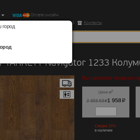
Оплата онлайн
ород, Ул. Республиканская д.43 корпус 3
Контакты
 город
ород
TARKETT
/
Navigator 1233
 TARKETT Navigator 1233 Колум
Вы смотрите товар из го
2
Цена м
p
1 958
p
2 303.53
Скидка 15%
в наличии