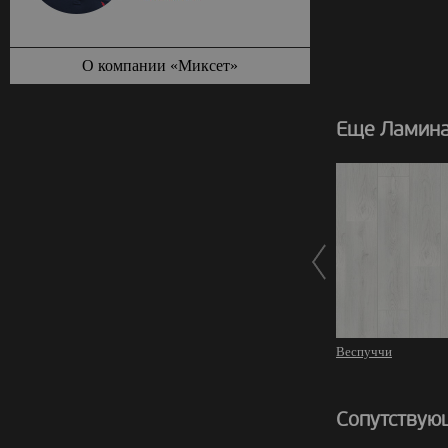
О компании «Миксет»
Еще Ламина
Веспуччи
Сопутствую