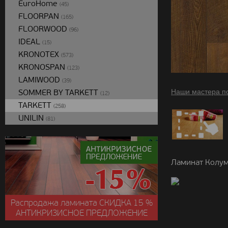
EuroHome
(45)
FLOORPAN
(165)
FLOORWOOD
(96)
IDEAL
(15)
KRONOTEX
(573)
KRONOSPAN
(123)
LAMIWOOD
(39)
SOMMER BY TARKETT
Наши мастера п
(12)
TARKETT
(258)
UNILIN
(81)
Ламинат Колум
Распродажа ламината
СКИДКА
15 %
АНТИКРИЗИСНОЕ ПРЕДЛОЖЕНИЕ