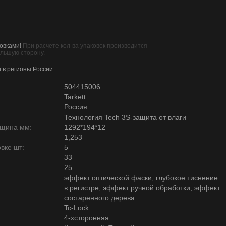
овками!
При расчете кол-ва упаковок производится
ольшую сторону.
и в регионы России
504415006
Tarkett
Россия
Технология Tech 3S-защита от влаги
лщина мм:
1292*194*12
1,253
вке шт:
5
33
25
эффект оптической фаски; глубокое тиснение
в регистре; эффект ручной обработки; эффект
состаренного дерева.
Tc-Lock
4-хсторонняя