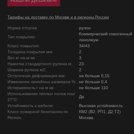
Тарифы на доставку по Москве и в регионы России
Норма отпуска:
рулон
Коммерческий гомогенный
Тип покрытия:
линолеум
Класс покрытия:
34/43
Толщина покрытия мм:
2
Вес кг на м кв:
3
Намотка стандартного рулона м:
23
Ширина рулона м2:
2
Остаточная деформация мм:
не больше 0,15
Изменение линейных размеров %:
не больше 0,4
Истираемость г на м кв:
не больше 110
Использование теплых полов max
Да
27°C:
Устойчивость к мебели:
Высокая устойчивость
Класс пожарной безопасности:
КМ2 (В2; РП1; Д2;Т2)
Регион:
Москва