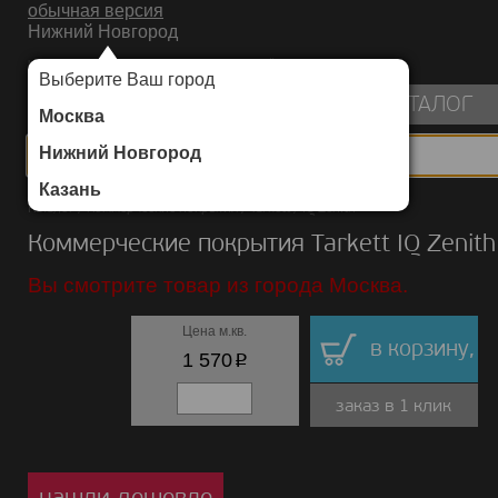
обычная версия
Нижний Новгород
ИНТЕРНЕТ-МАГАЗИН НАПОЛЬНЫХ ПОКРЫТИЙ
Выберите Ваш город
пуста
КАТАЛОГ
Москва
Нижний Новгород
Казань
Каталог
/
Коммерческие покрытия
/
Tarkett
/
IQ Zenith
Коммерческие покрытия Tarkett IQ Zenith
Вы смотрите товар из города Москва.
Цена м.кв.
в корзину,
p
1 570
заказ в 1 клик
нашли дешевле