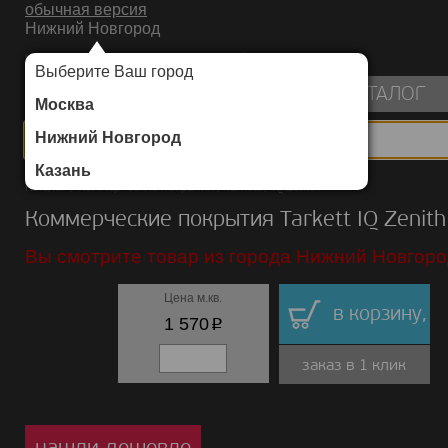
обычная версия
Нижний Новгород
ИНТЕРНЕТ-МАГАЗИН НАПОЛЬНЫХ ПОКРЫТИЙ
Выберите Ваш город
пуста
КАТАЛОГ
Москва
Нижний Новгород
Казань
Каталог
/
Коммерческие покрытия
/
Tarkett
/
IQ Zenith
Коммерческие покрытия Tarkett IQ Zenith
Вы смотрите товар из города Нижний Новгоро
Цена м.кв.
в корзину,
p
1 570
заказ в 1 клик
нашли дешевле