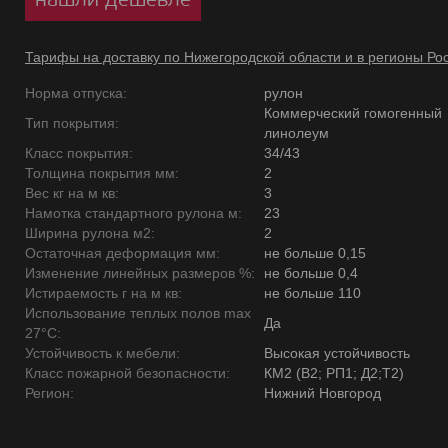
Тарифы на доставку по Нижегородской области и в регионы Ро
Норма отпуска:
рулон
Коммерческий гомогенный
Тип покрытия:
линолеум
Класс покрытия:
34/43
Толщина покрытия мм:
2
Вес кг на м кв:
3
Намотка стандартного рулона м:
23
Ширина рулона м2:
2
Остаточная деформация мм:
не больше 0,15
Изменение линейных размеров %:
не больше 0,4
Истираемость г на м кв:
не больше 110
Использование теплых полов max
Да
27°C:
Устойчивость к мебели:
Высокая устойчивость
Класс пожарной безопасности:
КМ2 (В2; РП1; Д2;Т2)
Регион:
Нижний Новгород