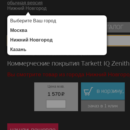
обычная версия
Нижний Новгород
ИНТЕРНЕТ-МАГАЗИН НАПОЛЬНЫХ ПОКРЫТИЙ
Выберите Ваш город
пуста
КАТАЛОГ
Москва
Нижний Новгород
Казань
Каталог
/
Коммерческие покрытия
/
Tarkett
/
IQ Zenith
Коммерческие покрытия Tarkett IQ Zenith
Вы смотрите товар из города Нижний Новгоро
Цена м.кв.
в корзину,
p
1 570
заказ в 1 клик
нашли дешевле