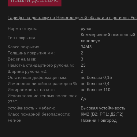
Тарифы на доставку по Нижегородской области и в регионы Ро
Норма отпуска:
рулон
Коммерческий гомогенный
Тип покрытия:
линолеум
Класс покрытия:
34/43
Толщина покрытия мм:
2
Вес кг на м кв:
3
Намотка стандартного рулона м:
23
Ширина рулона м2:
2
Остаточная деформация мм:
не больше 0,15
Изменение линейных размеров %:
не больше 0,4
Истираемость г на м кв:
не больше 110
Использование теплых полов max
Да
27°C:
Устойчивость к мебели:
Высокая устойчивость
Класс пожарной безопасности:
КМ2 (В2; РП1; Д2;Т2)
Регион:
Нижний Новгород