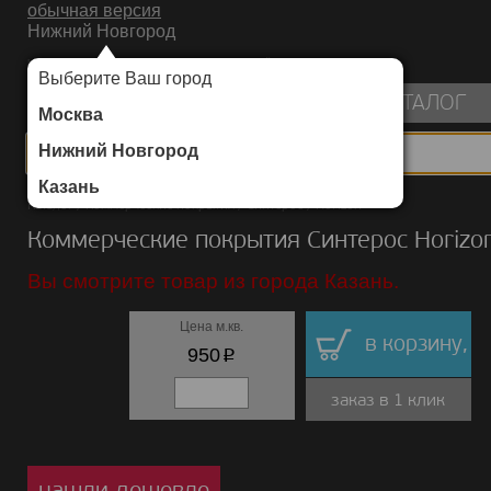
обычная версия
Нижний Новгород
ИНТЕРНЕТ-МАГАЗИН НАПОЛЬНЫХ ПОКРЫТИЙ
Выберите Ваш город
пуста
КАТАЛОГ
Москва
Нижний Новгород
Казань
Каталог
/
Коммерческие покрытия
/
Синтерос
/
Horizon
Коммерческие покрытия Синтерос Horizo
Вы смотрите товар из города Казань.
Цена м.кв.
в корзину,
p
950
заказ в 1 клик
нашли дешевле