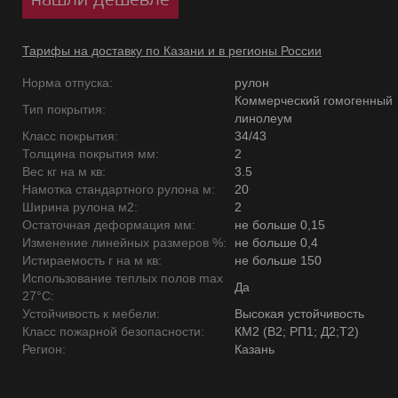
Тарифы на доставку по Казани и в регионы России
Норма отпуска:
рулон
Коммерческий гомогенный
Тип покрытия:
линолеум
Класс покрытия:
34/43
Толщина покрытия мм:
2
Вес кг на м кв:
3.5
Намотка стандартного рулона м:
20
Ширина рулона м2:
2
Остаточная деформация мм:
не больше 0,15
Изменение линейных размеров %:
не больше 0,4
Истираемость г на м кв:
не больше 150
Использование теплых полов max
Да
27°C:
Устойчивость к мебели:
Высокая устойчивость
Класс пожарной безопасности:
КМ2 (В2; РП1; Д2;Т2)
Регион:
Казань