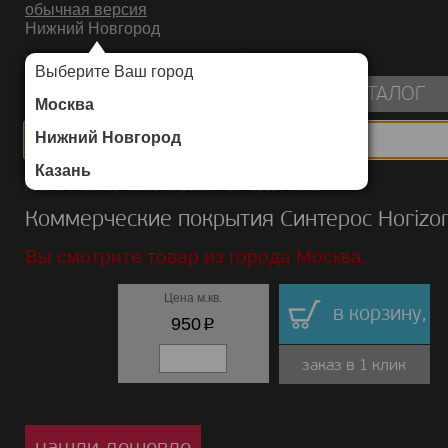
обычная версия
Нижний Новгород
ИНТЕРНЕТ-МАГАЗИН НАПОЛЬНЫХ ПОКРЫТИЙ
Выберите Ваш город
пуста
КАТАЛОГ
Москва
Нижний Новгород
Казань
Каталог
/
Коммерческие покрытия
/
Синтерос
/
Horizon
Коммерческие покрытия Синтерос Horizo
Вы смотрите товар из города Москва.
Цена м.кв.
в корзину,
p
950
заказ в 1 клик
нашли дешевле