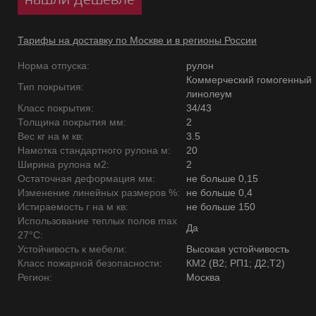
Тарифы на доставку по Москве и в регионы России
Норма отпуска:
рулон
Коммерческий гомогенный
Тип покрытия:
линолеум
Класс покрытия:
34/43
Толщина покрытия мм:
2
Вес кг на м кв:
3.5
Намотка стандартного рулона м:
20
Ширина рулона м2:
2
Остаточная деформация мм:
не больше 0,15
Изменение линейных размеров %:
не больше 0,4
Истираемость г на м кв:
не больше 150
Использование теплых полов max
Да
27°C:
Устойчивость к мебели:
Высокая устойчивость
Класс пожарной безопасности:
КМ2 (В2; РП1; Д2;Т2)
Регион:
Москва