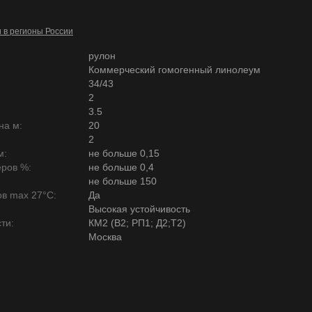
и в регионы России
рулон
Коммерческий гомогенный линолеум
34/43
2
3.5
на м:
20
2
м:
не больше 0,15
ров %:
не больше 0,4
не больше 150
в max 27°C:
Да
Высокая устойчивость
ти:
КМ2 (В2; РП1; Д2;Т2)
Москва