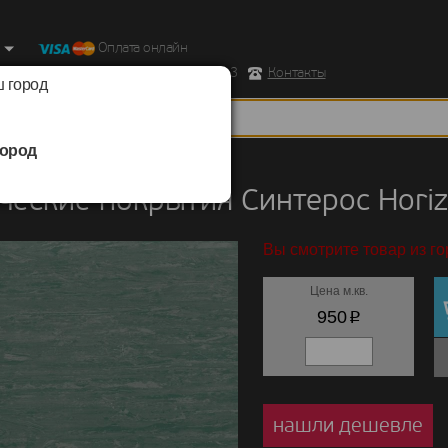
Оплата онлайн
ород, Ул. Республиканская д.43 корпус 3
Контакты
 город
ород
кие покрытия
/
Синтерос
/
Horizon
еские покрытия Синтерос Horiz
Вы смотрите товар из го
Цена м.кв.
p
950
нашли дешевле