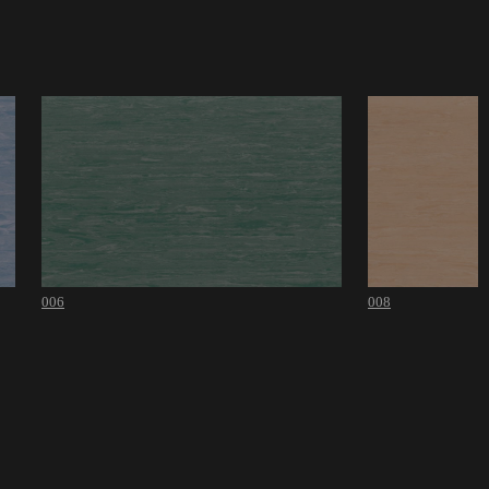
006
008