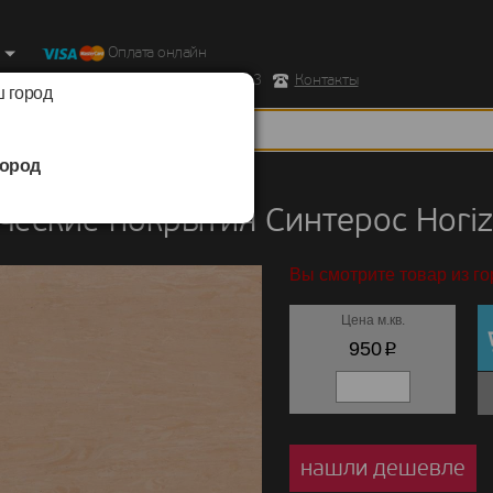
Оплата онлайн
ород, Ул. Республиканская д.43 корпус 3
Контакты
 город
ород
кие покрытия
/
Синтерос
/
Horizon
еские покрытия Синтерос Horiz
Вы смотрите товар из г
Цена м.кв.
p
950
нашли дешевле