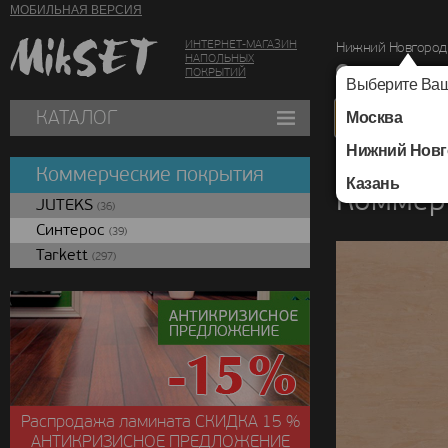
МОБИЛЬНАЯ ВЕРСИЯ
ИНТЕРНЕТ-МАГАЗИН
Нижний Новгород
НАПОЛЬНЫХ
г. Нижний Новг
ПОКРЫТИЙ
Выберите Ваш
КАТАЛОГ
Москва
Нижний Новг
Каталог
/
Коммерчес
Коммерческие покрытия
Казань
Коммерч
JUTEKS
(36)
Синтерос
(39)
Tarkett
(297)
Распродажа ламината
СКИДКА
15 %
АНТИКРИЗИСНОЕ ПРЕДЛОЖЕНИЕ