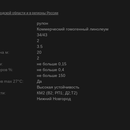
одской области и в регионы России
рулон
Коммерческий гомогенный линолеум
34/43
2
3.5
на м:
20
2
м:
не больше 0,15
ров %:
не больше 0,4
не больше 150
в max 27°C:
Да
Высокая устойчивость
ти:
КМ2 (В2; РП1; Д2;Т2)
Нижний Новгород