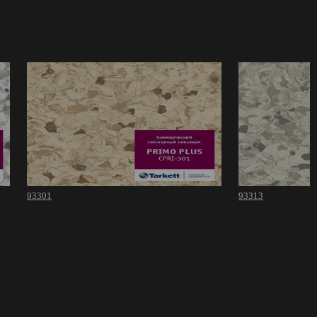
93301
93313