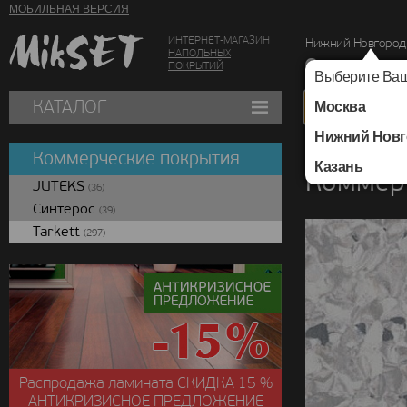
МОБИЛЬНАЯ ВЕРСИЯ
ИНТЕРНЕТ-МАГАЗИН
Нижний Новгород
НАПОЛЬНЫХ
г. Нижний Новг
ПОКРЫТИЙ
Выберите Ваш
КАТАЛОГ
Москва
Нижний Новг
Каталог
/
Коммерчес
Коммерческие покрытия
Казань
Коммерч
JUTEKS
(36)
Синтерос
(39)
Tarkett
(297)
Распродажа ламината
СКИДКА
15 %
АНТИКРИЗИСНОЕ ПРЕДЛОЖЕНИЕ