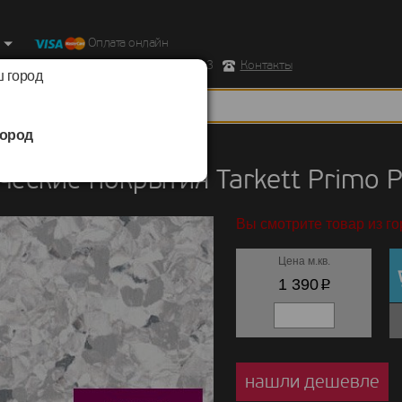
Оплата онлайн
ород, Ул. Республиканская д.43 корпус 3
Контакты
 город
ород
кие покрытия
/
Tarkett
/
Primo Plus
еские покрытия Tarkett Primo P
Вы смотрите товар из го
Цена м.кв.
p
1 390
нашли дешевле