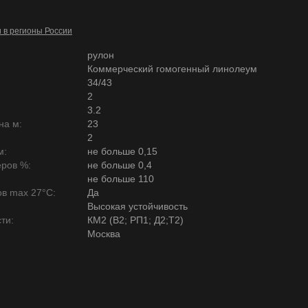
и в регионы России
рулон
Коммерческий гомогенный линолеум
34/43
2
3.2
на м:
23
2
м:
не больше 0,15
ров %:
не больше 0,4
не больше 110
в max 27°C:
Да
Высокая устойчивость
ти:
КМ2 (В2; РП1; Д2;Т2)
Москва