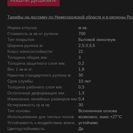
Тарифы на доставку по Нижегородской области и в регионы Ро
Норма отпуска:
м.кв.
Стоимость м кв от рулона:
700
Тип покрытия:
Бытовой линолеум
Ширина рулона м:
2,5;3;3,5
Класс износостойкости:
22
Толщина общая,мм:
3
Толщина защитного слоя мм:
0,2
Вес 1 кв м кг:
1,8
Намотка стандартного рулона м:
30
Срок службы:
10 лет
Толщина рабочего слоя мм:
0,3
Остаточная деформация мм:
1,3
Изменение линейных размеров мм:
0,4
Истираемость гр м кв:
30
Тип основы:
Вспененная основа
Использование для теплых полов:
возможно, макс.+27°С
Устойчивость к воздействию влаги:
устойчиво
Цветоустойчивость:
Да