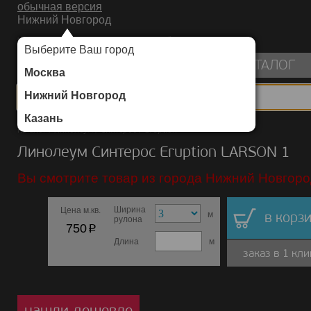
обычная версия
Нижний Новгород
ИНТЕРНЕТ-МАГАЗИН НАПОЛЬНЫХ ПОКРЫТИЙ
Выберите Ваш город
пуста
КАТАЛОГ
Москва
Нижний Новгород
Казань
Каталог
/
Линолеум
/
Синтерос
/
Eruption
Линолеум Синтерос Eruption LARSON 1
Вы смотрите товар из города Нижний Новгоро
Ширина
Цена м.кв.
м
в корзи
рулона
p
750
Длина
м
заказ в 1 кли
нашли дешевле