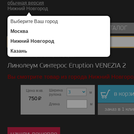
обычная версия
Нижний Новгород
ИНТЕРНЕТ-МАГАЗИН НАПОЛЬНЫХ ПОКРЫТИЙ
Выберите Ваш город
пуста
КАТАЛОГ
Москва
Нижний Новгород
Казань
Каталог
/
Линолеум
/
Синтерос
/
Eruption
Линолеум Синтерос Eruption VENEZIA 2
Вы смотрите товар из города Нижний Новгоро
Ширина
Цена м.кв.
м
в корзи
рулона
p
750
Длина
м
заказ в 1 кли
нашли дешевле