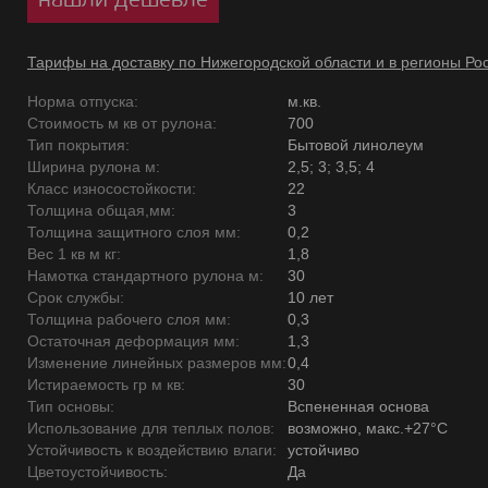
Тарифы на доставку по Нижегородской области и в регионы Ро
Норма отпуска:
м.кв.
Стоимость м кв от рулона:
700
Тип покрытия:
Бытовой линолеум
Ширина рулона м:
2,5; 3; 3,5; 4
Класс износостойкости:
22
Толщина общая,мм:
3
Толщина защитного слоя мм:
0,2
Вес 1 кв м кг:
1,8
Намотка стандартного рулона м:
30
Срок службы:
10 лет
Толщина рабочего слоя мм:
0,3
Остаточная деформация мм:
1,3
Изменение линейных размеров мм:
0,4
Истираемость гр м кв:
30
Тип основы:
Вспененная основа
Использование для теплых полов:
возможно, макс.+27°С
Устойчивость к воздействию влаги:
устойчиво
Цветоустойчивость:
Да