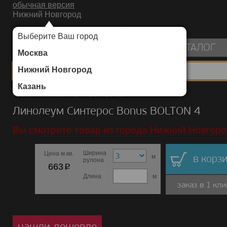
обычная версия
Нижний Новгород
ИНТЕРНЕТ-МАГАЗИН НАПОЛЬНЫХ ПОКРЫТИЙ
Выберите Ваш город
пуста
КАТАЛОГ
Москва
Нижний Новгород
Казань
Каталог
/
Линолеум
/
Синтерос
/
Bonus
Линолеум Синтерос Bonus BOLTON 4
Вы смотрите товар из города Нижний Новгоро
Ширина
Цена м.кв.
м
в корзи
рулона
p
663
Длина
м
заказ в 1 кли
нашли дешевле