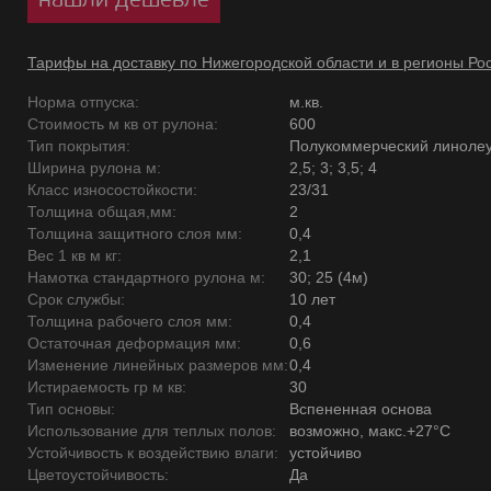
Тарифы на доставку по Нижегородской области и в регионы Ро
Норма отпуска:
м.кв.
Стоимость м кв от рулона:
600
Тип покрытия:
Полукоммерческий линоле
Ширина рулона м:
2,5; 3; 3,5; 4
Класс износостойкости:
23/31
Толщина общая,мм:
2
Толщина защитного слоя мм:
0,4
Вес 1 кв м кг:
2,1
Намотка стандартного рулона м:
30; 25 (4м)
Срок службы:
10 лет
Толщина рабочего слоя мм:
0,4
Остаточная деформация мм:
0,6
Изменение линейных размеров мм:
0,4
Истираемость гр м кв:
30
Тип основы:
Вспененная основа
Использование для теплых полов:
возможно, макс.+27°С
Устойчивость к воздействию влаги:
устойчиво
Цветоустойчивость:
Да